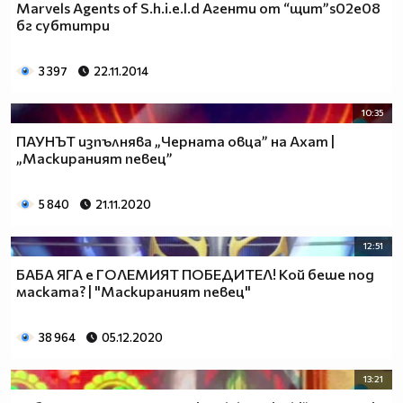
Marvels Agents of S.h.i.e.l.d Агенти от “щит”s02e08
бг субтитри
3 397
22.11.2014
10:35
ПАУНЪТ изпълнява „Черната овца” на Ахат |
„Маскираният певец”
5 840
21.11.2020
12:51
БАБА ЯГА e ГОЛЕМИЯТ ПОБЕДИТЕЛ! Кой беше под
маската? | "Маскираният певец"
38 964
05.12.2020
13:21