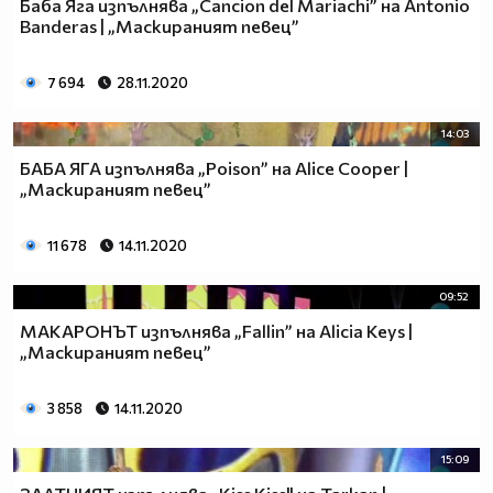
Баба Яга изпълнява „Cancion del Mariachi” на Antonio
Banderas | „Маскираният певец”
7 694
28.11.2020
14:03
БАБА ЯГА изпълнява „Poison” на Alice Cooper |
„Маскираният певец”
11 678
14.11.2020
09:52
МАКАРОНЪТ изпълнява „Fallin” на Alicia Keys |
„Маскираният певец”
3 858
14.11.2020
15:09