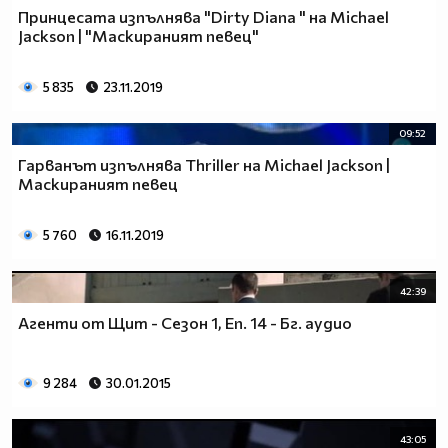
Принцесата изпълнява "Dirty Diana " на Michael
Jackson | "Маскираният певец"
5 835
23.11.2019
09:52
Гарванът изпълнява Thriller на Michael Jackson |
Маскираният певец
5 760
16.11.2019
42:39
Агенти от Щит - Сезон 1, Еп. 14 - Бг. аудио
9 284
30.01.2015
43:05