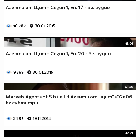
Агенти от Щит - Сезон 1, Еп. 17 - Бг. аудио
10 787
30.01.2015
43:03
Агенти от Щит - Сезон 1, Еп. 20 - Бг. аудио
9 369
30.01.2015
41:00
Marvels Agents of S.h.i.e.l.d Агенти от “щит”s02e06
бг субтитри
3 897
19.11.2014
42:21