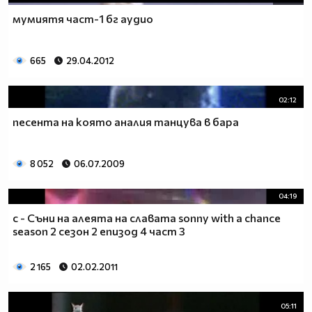
мумиятя част-1 бг аудио
665
29.04.2012
02:12
песента на която аналия танцува в бара
8 052
06.07.2009
04:19
с - Съни на алеята на славата sonny with a chance
season 2 сезон 2 епизод 4 част 3
2 165
02.02.2011
05:11