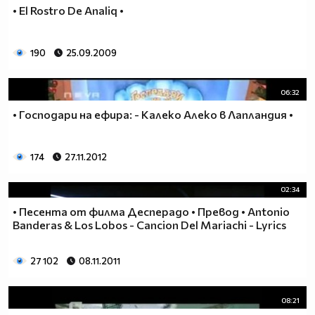
• El Rostro De Analiq •
190
25.09.2009
06:32
• Господари на ефира: - Калеко Алеко в Лапландия •
174
27.11.2012
02:34
• Песента от филма Десперадо • Превод • Antonio
Banderas & Los Lobos - Cancion Del Mariachi - Lyrics
27 102
08.11.2011
08:21