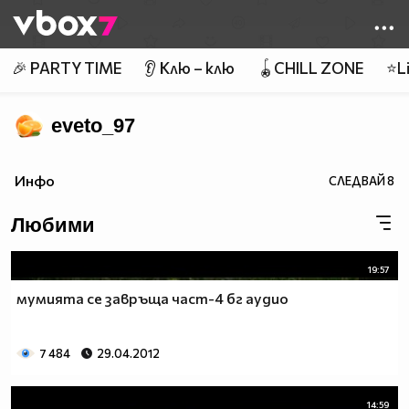
Member of
👾
🎉 PARTY TIME
👂 Клю – клю
🪀CHILL ZONE
⭐Li
eveto_97
Инфо
СЛЕДВАЙ
8
Любими
19:57
мумията се завръща част-4 бг аудио
7 484
29.04.2012
14:59