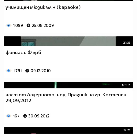
училищен мюзикъл + (караоке)
1 099
25.08.2009
21:35
финиас и Фърб
1 791
09.12.2010
01:06
част от Лазерното шоу, Празник на гр. Костенец
29,09,2012
167
30.09.2012
32:21