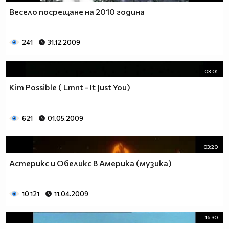
Весело посрещане на 2010 година
241
31.12.2009
03:01
Kim Possible ( Lmnt - It Just You)
621
01.05.2009
03:20
Астерикс и Обеликс в Америка (музика)
10 121
11.04.2009
16:30