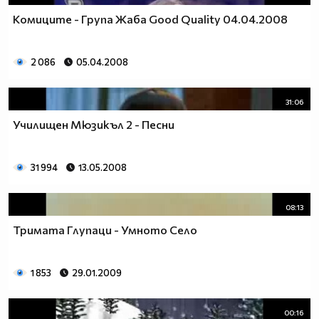
Комиците - Група Жаба Good Quality 04.04.2008
2 086
05.04.2008
31:06
Училищен Мюзикъл 2 - Песни
31 994
13.05.2008
08:13
Тримата Глупаци - Умното Село
1 853
29.01.2009
00:16