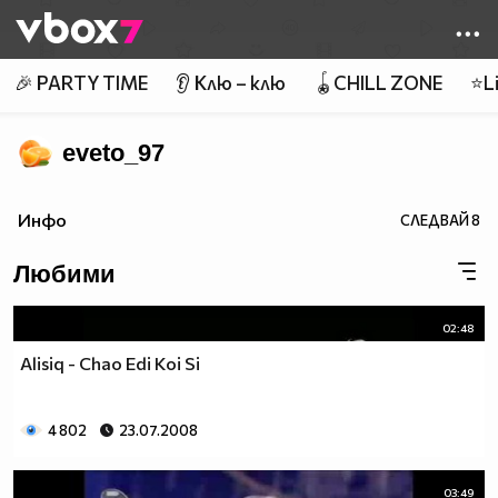
Member of
👾
🎉 PARTY TIME
👂 Клю – клю
🪀CHILL ZONE
⭐Li
eveto_97
Инфо
СЛЕДВАЙ
8
Любими
02:48
Alisiq - Chao Edi Koi Si
4 802
23.07.2008
03:49