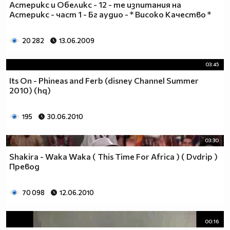
Астерикс и Обеликс - 12 - те изпитания на
Астерикс - част 1 - Бг аудио - * Високо Качество *
20 282
13.06.2009
03:45
Its On - Phineas and Ferb (disney Channel Summer
2010) (hq)
195
30.06.2010
03:30
Shakira - Waka Waka ( This Time For Africa ) ( Dvdrip )
Превод
70 098
12.06.2010
00:16