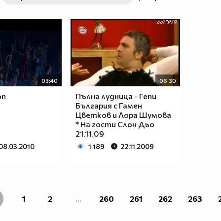
03:40
06:30
on
Пълна лудница - Гепи
България с Гамен
Цветков и Лора Шумова
* На гости Слон Дьо
21.11.09
08.03.2010
1 189
22.11.2009
1
2
...
260
261
262
263