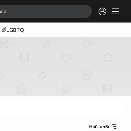
🌈LGBTQ
Най-нови