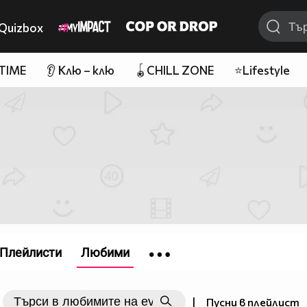
Quizbox
 TIME
👂 Клю – клю
🪀CHILL ZONE
⭐Lifestyle
Плейлисти
Любими
|
Пусни в плейлист