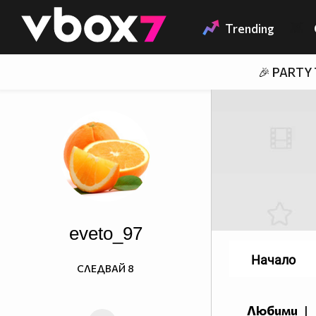
Member of
👾
Trending
🎉 PARTY
eveto_97
Начало
СЛЕДВАЙ
8
Любими
|