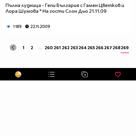
Пълна лудница - Гепи България с Гамен Цветков и
Лора Шумова * На гости Слон Дьо 21.11.09
1 189
22.11.2009
1
2
...
260
261
262
263
264
265
266
267
268
269