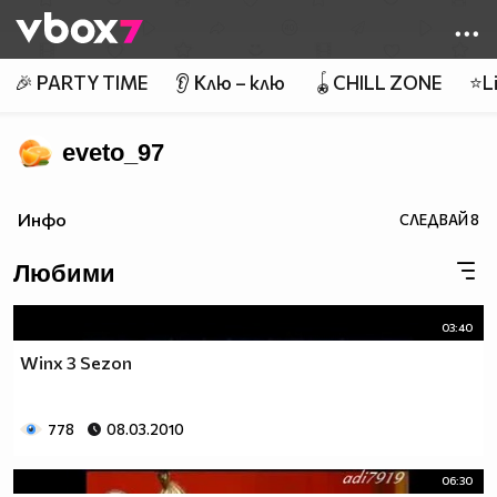
Member of
👾
🎉 PARTY TIME
👂 Клю – клю
🪀CHILL ZONE
⭐Li
eveto_97
Инфо
СЛЕДВАЙ
8
Любими
03:40
Winx 3 Sezon
778
08.03.2010
06:30