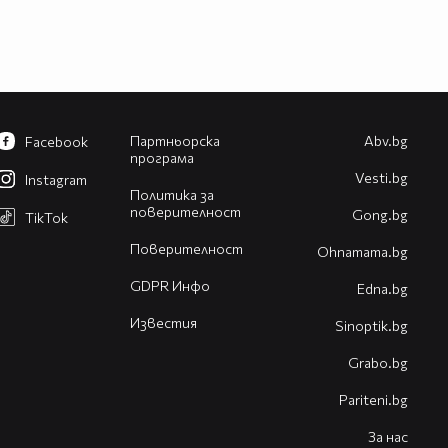
Партньорска
Abv.bg
Facebook
програма
Vesti.bg
Instagram
Политика за
поверителност
Gong.bg
TikTok
Поверителност
Оhnamama.bg
GDPR Инфо
Edna.bg
Известия
Sinoptik.bg
Grabo.bg
Pariteni.bg
За нас