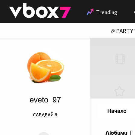
Member of
👾
Trending
🎉 PARTY
eveto_97
Начало
СЛЕДВАЙ
8
Любими
|