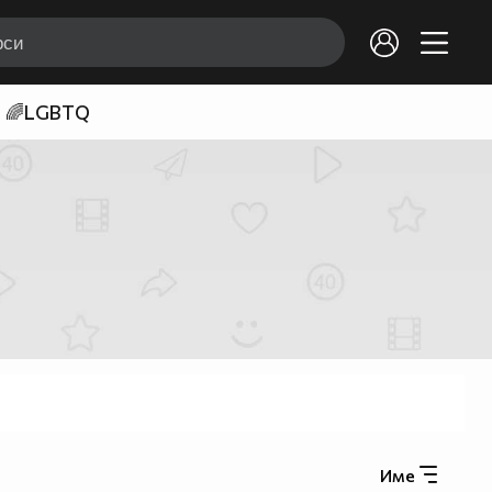
🌈LGBTQ
Име