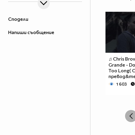
Сподели
Напиши съобщение
♫ Chris Brow
Grande - Do
Too Long( O
превод&т
1 603