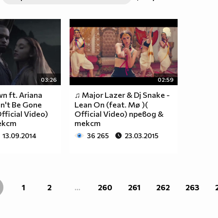
03:26
02:59
n ft. Ariana
♫ Major Lazer & Dj Snake -
n't Be Gone
Lean On (feat. Mø )(
fficial Video)
Official Video) превод &
екст
текст
13.09.2014
36 265
23.03.2015
1
2
...
260
261
262
263