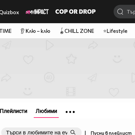
Quizbox
 TIME
👂 Клю – клю
🪀CHILL ZONE
⭐Lifestyle
Плейлисти
Любими
|
Пусни в плейлист