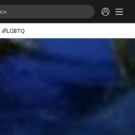
🌈LGBTQ