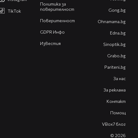
Политика за
поверителност
Gong.bg
TikTok
Поверителност
Оhnamama.bg
GDPR Инфо
Edna.bg
Известия
Sinoptik.bg
Grabo.bg
Pariteni.bg
За нас
За реклама
Контакт
Помощ
VBox7 блог
© 2026