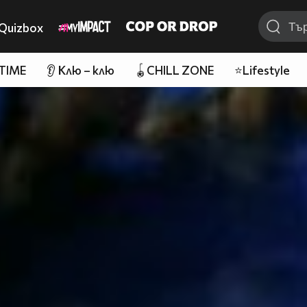
Quizbox
 TIME
👂 Клю – клю
🪀CHILL ZONE
⭐Lifestyle