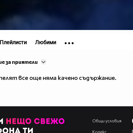
Плейлисти
Любими
е за приятели
елят все още няма качено съдържание.
Общи условия
Кодекс