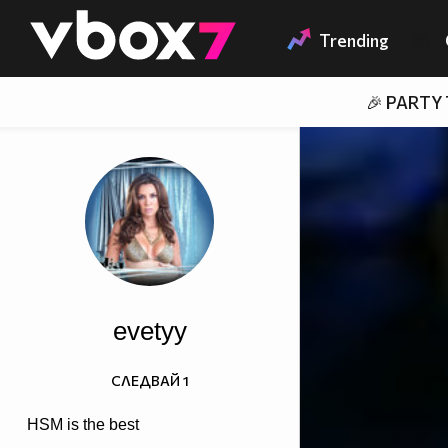
Member of
👾
Trending
🎉 PARTY
evetyy
СЛЕДВАЙ
1
HSM is the best