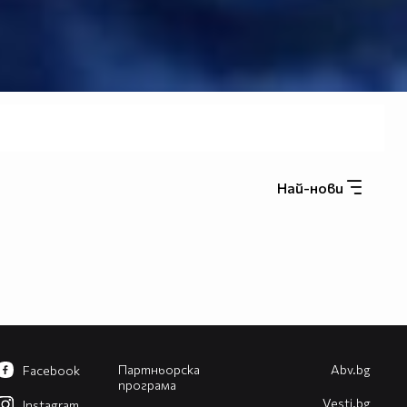
Най-нови
Партньорска
Abv.bg
Facebook
програма
Vesti.bg
Instagram