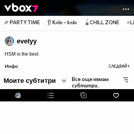
Member of
👾
🎉 PARTY TIME
👂 Клю – клю
🪀CHILL ZONE
⭐Li
evetyy
HSM is the best
Инфо
СЛЕДВАЙ
1
Все още нямам
Моите субтитри
субтитри.