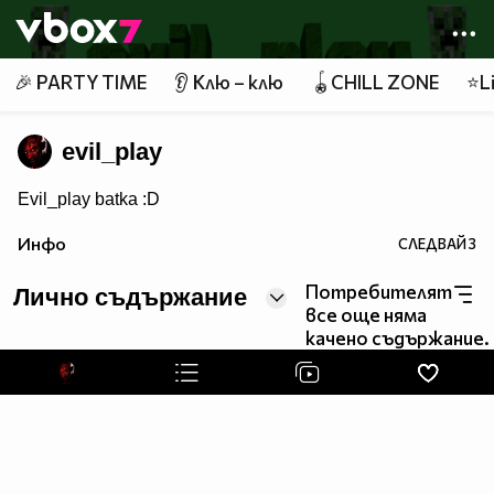
Member of
👾
🎉 PARTY TIME
👂 Клю – клю
🪀CHILL ZONE
⭐Li
evil_play
Evil_play batka :D
Инфо
СЛЕДВАЙ
3
Потребителят
Лично съдържание
все още няма
качено съдържание.