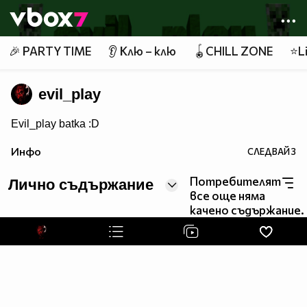
Member of
👾
🎉 PARTY TIME
👂 Клю – клю
🪀CHILL ZONE
⭐Li
evil_play
Evil_play batka :D
Инфо
СЛЕДВАЙ
3
Потребителят
Лично съдържание
все още няма
качено съдържание.