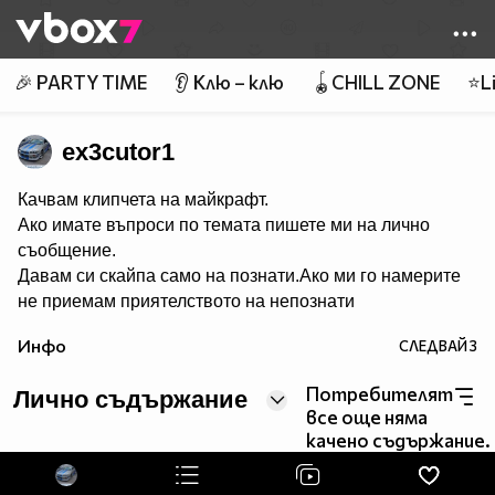
Member of
👾
🎉 PARTY TIME
👂 Клю – клю
🪀CHILL ZONE
⭐Li
ex3cutor1
Качвам клипчета на майкрафт.
Ако имате въпроси по темата пишете ми на лично
съобщение.
Давам си скайпа само на познати.Ако ми го намерите
не приемам приятелството на непознати
Инфо
СЛЕДВАЙ
3
Потребителят
Лично съдържание
все още няма
качено съдържание.