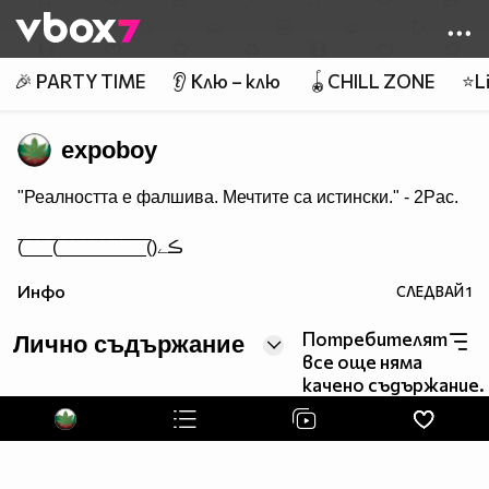
Member of
👾
🎉 PARTY TIME
👂 Клю – клю
🪀CHILL ZONE
⭐Li
expoboy
"Реалността е фалшива. Мечтите са истински." - 2Pac.
(̅_̅_̅_̅(̅_̅_̅_̅_̅_̅_̅_̅_̅̅_̅()ڪے
Инфо
СЛЕДВАЙ
1
Потребителят
Лично съдържание
все още няма
качено съдържание.