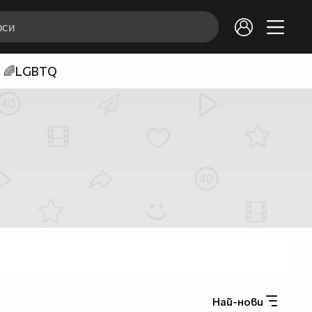
🌈LGBTQ
Най-нови