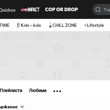
Quizbox
 TIME
👂 Клю – клю
🪀CHILL ZONE
⭐Lifestyle
Плейлисти
Любими
ържание