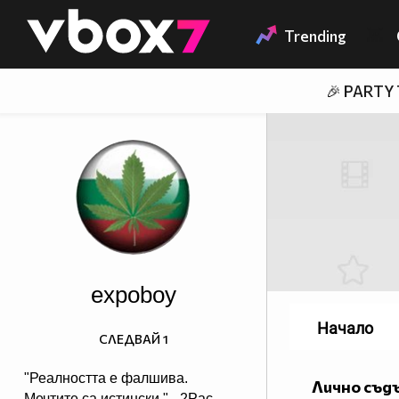
Member of
👾
Trending
🎉 PARTY
expoboy
Начало
СЛЕДВАЙ
1
"Реалността е фалшива.
Лично съд
Мечтите са истински." - 2Pac.