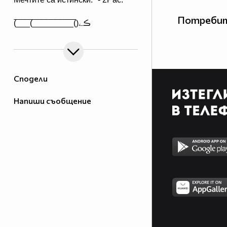
Потребит
(̅_̅_̅_̅(̅_̅_̅_̅_̅_̅_̅_̅_̅̅_̅()ڪے
Сподели
Напиши съобщение