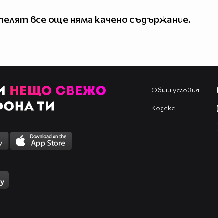
елят все още няма качено съдържание.
Общи условия
Кодекс