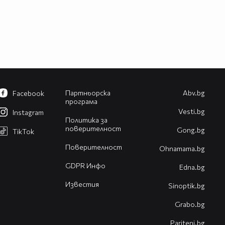
Партньорска
Abv.bg
Facebook
програма
Vesti.bg
Instagram
Политика за
поверителност
Gong.bg
TikTok
Поверителност
Оhnamama.bg
GDPR Инфо
Edna.bg
Известия
Sinoptik.bg
Grabo.bg
Pariteni.bg