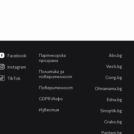
Партньорска
Abv.bg
Facebook
програма
Vesti.bg
Instagram
Политика за
поверителност
Gong.bg
TikTok
Поверителност
Оhnamama.bg
GDPR Инфо
Edna.bg
Известия
Sinoptik.bg
Grabo.bg
Pariteni.bg