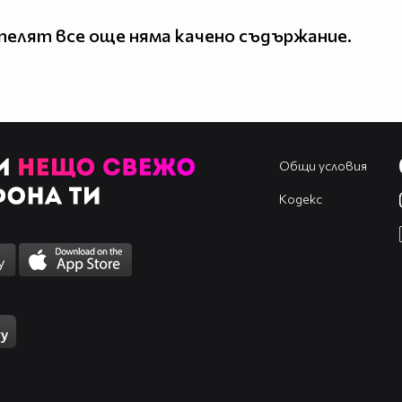
елят все още няма качено съдържание.
Общи условия
Кодекс