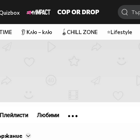
Quizbox
 TIME
👂 Клю – клю
🪀CHILL ZONE
⭐Lifestyle
Плейлисти
Любими
ържание