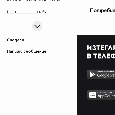
Потребит
(̅_̅_̅_̅(̅_̅_̅_̅_̅_̅_̅_̅_̅̅_̅()ڪے
Сподели
Напиши съобщение