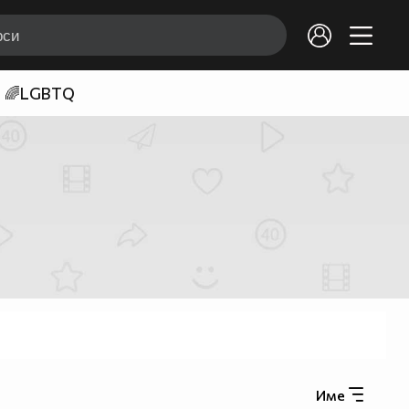
🌈LGBTQ
Име