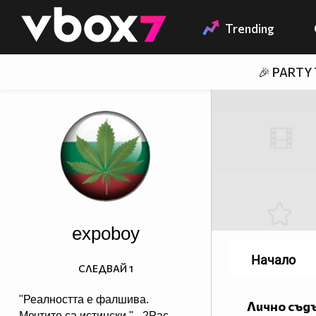
Member of
👾
Trending
🎉 PARTY
expoboy
Начало
СЛЕДВАЙ
1
"Реалността е фалшива.
Лично съд
Мечтите са истински." - 2Pac.