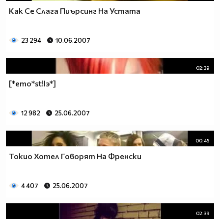
Как Се Слага Пиърсинг На Устата
23 294
10.06.2007
02:39
[*emo*st!lэ*]
12 982
25.06.2007
00:45
Токио Хотел Говорят На Френски
4 407
25.06.2007
02:39