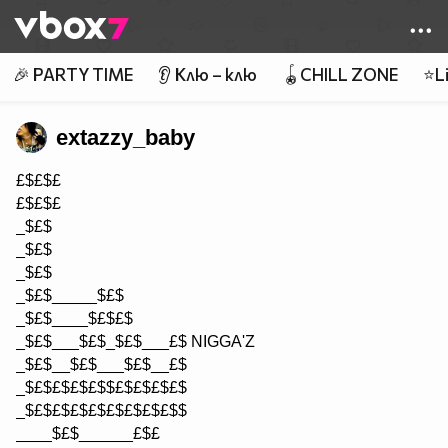
Member of
👾
🎉 PARTY TIME
👂 Клю – клю
🪀CHILL ZONE
⭐Li
extazzy_baby
£$£$£
£$£$£
_$£$
_$£$
_$£$
_$£$_____$£$
_$£$____$£$£$
_$£$___$£$_$£$___£$ NIGGA'Z
_$£$__$£$___$£$__£$
_$£$£$£$£$$£$£$£$£$
_$£$£$£$£$£$£$£$£$$
____$£$______£$£