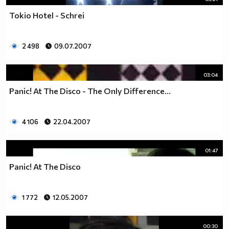
Tokio Hotel - Schrei
2 498
09.07.2007
03:04
Panic! At The Disco - The Only Difference...
4 106
22.04.2007
01:47
Panic! At The Disco
1 772
12.05.2007
00:30