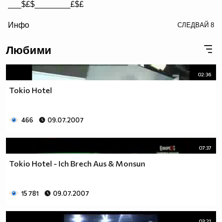
___$£$________£$£
/> __$£$£________$£$£
Инфо
СЛЕДВАЙ
8
£$£$£$________$£$£$
Любими
02:36
Tokio Hotel
466
09.07.2007
07:37
Tokio Hotel - Ich Brech Aus & Monsun
15 781
09.07.2007
03:21