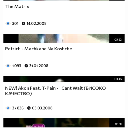
The Matrix
301
14.02.2008
05:52
Petrich - Machkane Na Koshche
1 093
31.01.2008
03:45
NEW! Akon Feat. T-Pain - I Cant Wait (ВИСОКО
КАЧЕСТВО)
37 836
03.03.2008
03:31