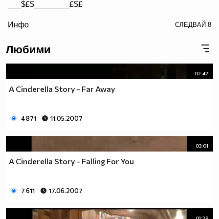
___$£$________£$£
/> __$£$£________$£$£
Инфо
СЛЕДВАЙ
8
£$£$£$________$£$£$
Любими
02:42
A Cinderella Story - Far Away
4 871
11.05.2007
03:01
A Cinderella Story - Falling For You
7 611
17.06.2007
01:29