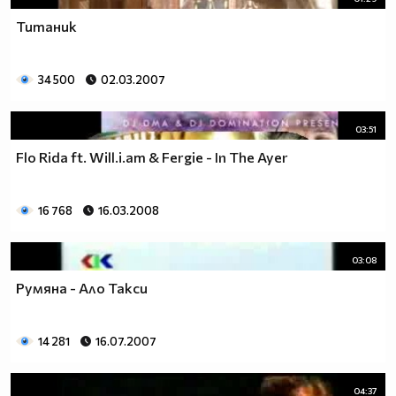
Титаник
34 500
02.03.2007
03:51
Flo Rida ft. Will.i.am & Fergie - In The Ayer
16 768
16.03.2008
03:08
Румяна - Ало Такси
14 281
16.07.2007
04:37