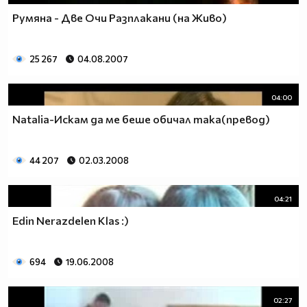
Румяна - Две Очи Разплакани (на Живо)
25 267
04.08.2007
04:00
Natalia-Искам да ме беше обичал така(превод)
44 207
02.03.2008
04:21
Edin Nerazdelen Klas :)
694
19.06.2008
02:27