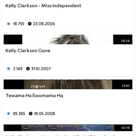
Kelly Clarkson - Miss Independent
18 755
23.08.2006
03:28
Kelly Clarkson Gone
2 149
31.10.2007
13:50
Темата На Емотата Hq
85 265
18.05.2008
02:18