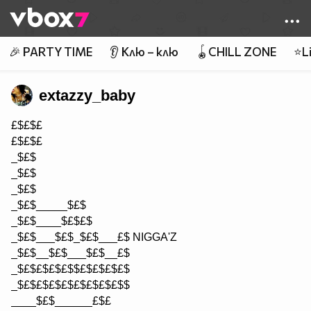
Member of
👾
🎉 PARTY TIME
👂 Клю – клю
🪀CHILL ZONE
⭐Li
extazzy_baby
£$£$£
£$£$£
_$£$
_$£$
_$£$
_$£$_____$£$
_$£$____$£$£$
_$£$___$£$_$£$___£$ NIGGA'Z
_$£$__$£$___$£$__£$
_$£$£$£$£$$£$£$£$£$
_$£$£$£$£$£$£$£$£$$
____$£$______£$£