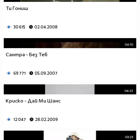
Ти Гониш
30 615
02.04.2008
04:10
Сантра - Без Теб
69 771
05.09.2007
04:22
Криско - Дай Ми Шанс
12 047
28.02.2009
03:25