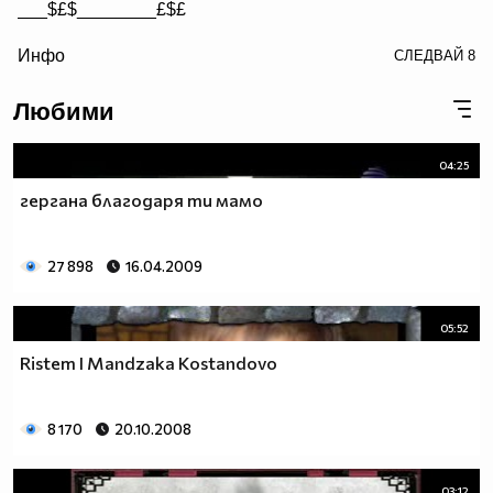
___$£$________£$£
/> __$£$£________$£$£
Инфо
СЛЕДВАЙ
8
£$£$£$________$£$£$
Любими
04:25
гергана благодаря ти мамо
27 898
16.04.2009
05:52
Ristem I Mandzaka Kostandovo
8 170
20.10.2008
03:12