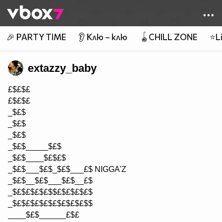
Member of
👾
🎉 PARTY TIME
👂 Клю – клю
🪀CHILL ZONE
⭐Li
extazzy_baby
£$£$£
£$£$£
_$£$
_$£$
_$£$
_$£$_____$£$
_$£$____$£$£$
_$£$___$£$_$£$___£$ NIGGA'Z
_$£$__$£$___$£$__£$
_$£$£$£$£$$£$£$£$£$
_$£$£$£$£$£$£$£$£$$
____$£$______£$£