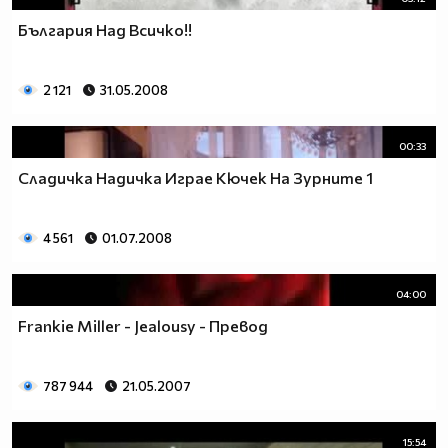
България Над Всичко!!
2 121
31.05.2008
00:33
Сладичка Надичка Играе Кючек На Зурните 1
4 561
01.07.2008
04:00
Frankie Miller - Jealousy - Превод
787 944
21.05.2007
15:54