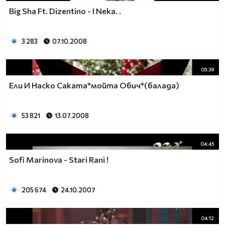
Big Sha Ft. Dizentino - I Neka. .
3 283
07.10.2008
05:39
Ели И Наско Саката*мойта Обич*(балада)
53 821
13.07.2008
04:45
Sofi Marinova - Stari Rani !
205 674
24.10.2007
04:12