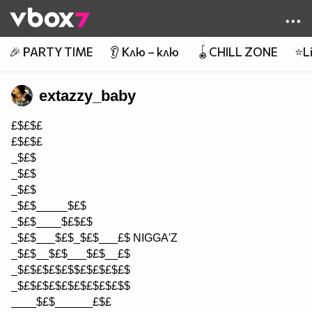
Member of
👾
🎉 PARTY TIME
👂 Клю – клю
🪀CHILL ZONE
⭐Li
extazzy_baby
£$£$£
£$£$£
_$£$
_$£$
_$£$
_$£$_____$£$
_$£$____$£$£$
_$£$___$£$_$£$___£$ NIGGA'Z
_$£$__$£$___$£$__£$
_$£$£$£$£$$£$£$£$£$
_$£$£$£$£$£$£$£$£$$
____$£$______£$£