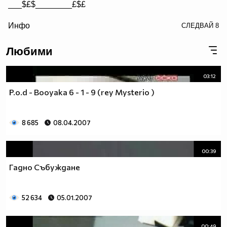
___$£$________£$£
/> __$£$£________$£$£
Инфо
СЛЕДВАЙ
8
£$£$£$________$£$£$
Любими
03:12
P.o.d - Booyaka 6 - 1 - 9 (rey Mysterio )
8 685
08.04.2007
00:39
Гадно Събуждане
52 634
05.01.2007
00:49