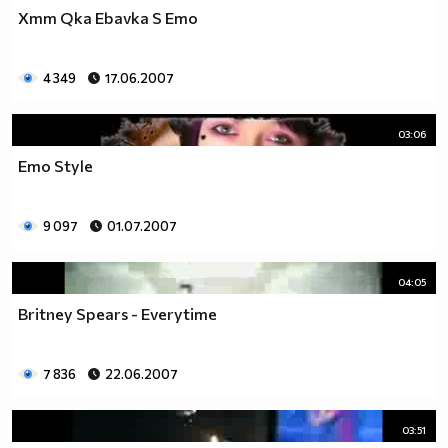
Xmm Qka Ebavka S Emo
4 349
17.06.2007
03:06
Emo Style
9 097
01.07.2007
04:05
Britney Spears - Everytime
7 836
22.06.2007
03:51