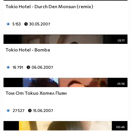
Tokio Hotel - Durch Den Monsun (remix)
5 153
30.05.2007
03:17
Tokio Hotel - Bomba
16 791
06.06.2007
01:56
Том От Токио Хотел Пиян
27 527
15.06.2007
00:46