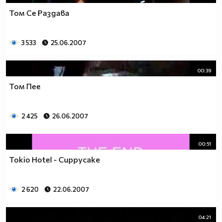
Том Се Раздава
3 533
25.06.2007
00:39
Том Пее
2 425
26.06.2007
00:51
Tokio Hotel - Cuppycake
2 620
22.06.2007
04:21