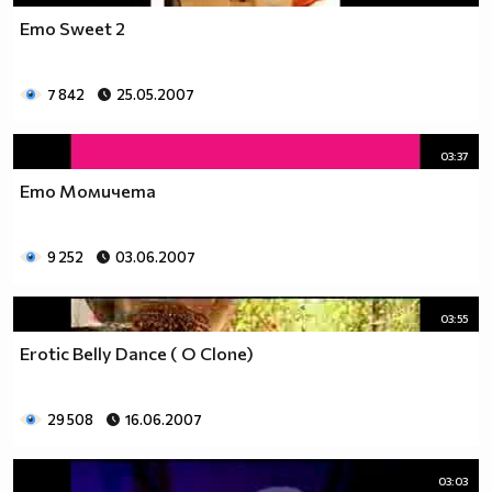
Emo Sweet 2
7 842
25.05.2007
03:37
Emo Момичета
9 252
03.06.2007
03:55
Erotic Belly Dance ( O Clone)
29 508
16.06.2007
03:03