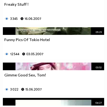
Freaky Stuff !
3 345
16.06.2007
05:25
Funny Pics Of Tokio Hotel
12 544
03.05.2007
03:52
Gimme Good Sex, Tom!
3 022
15.06.2007
04:27