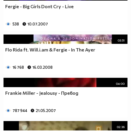
Fergie - Big Girls Dont Cry - Live
538
10.07.2007
03:51
Flo Rida ft. Will.i.am & Fergie - In The Ayer
16 768
16.03.2008
04:00
Frankie Miller - Jealousy - Превод
787 944
21.05.2007
02:36