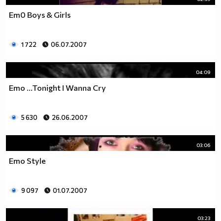
Em0 Boys & Girls
1 722
06.07.2007
04:09
Emo ...Tonight I Wanna Cry
5 630
26.06.2007
03:06
Emo Style
9 097
01.07.2007
03:23