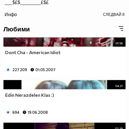
___$£$________£$£
/> __$£$£________$£$£
Инфо
СЛЕДВАЙ
8
£$£$£$________$£$£$
Любими
01:56
Dont Cha - American Idiot
227 209
01.05.2007
04:21
Edin Nerazdelen Klas :)
694
19.06.2008
02:39