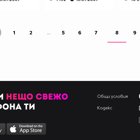
1
2
...
5
6
7
8
9
Общи условия
Кодекс