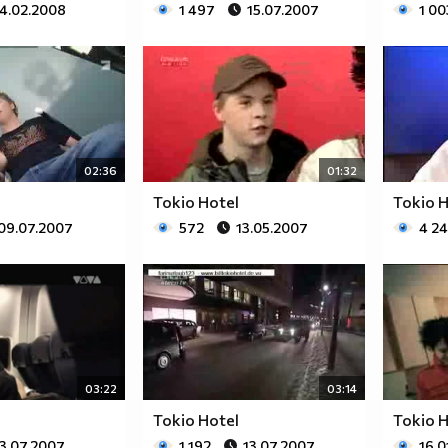
14.02.2008
1 497
15.07.2007
1 00
02:36
01:32
Tokio Hotel
Tokio H
09.07.2007
572
13.05.2007
4 2
03:22
03:14
Tokio Hotel
Tokio 
13.07.2007
1 192
13.07.2007
16 0