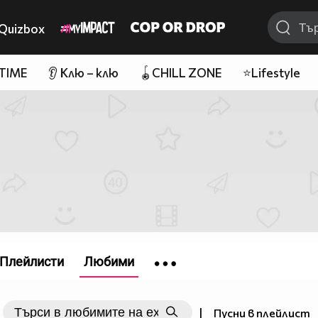
Quizbox
 TIME
👂 Клю – клю
🪀CHILL ZONE
⭐Lifestyle
Плейлисти
Любими
|
Пусни в плейлист