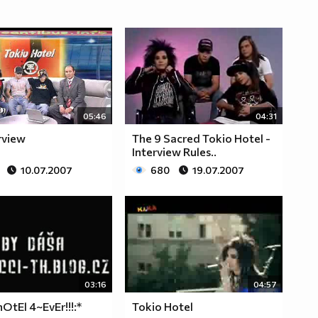
05:46
04:31
rview
The 9 Sacred Tokio Hotel -
Interview Rules..
10.07.2007
680
19.07.2007
03:16
04:57
OtEl 4~EvEr!!!:*
Tokio Hotel