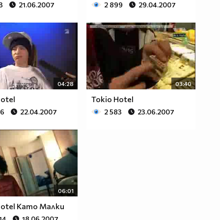
3
21.06.2007
2 899
29.04.2007
04:28
03:40
otel
Tokio Hotel
46
22.04.2007
2 583
23.06.2007
06:01
Hotel Като Малки
14
18.06.2007