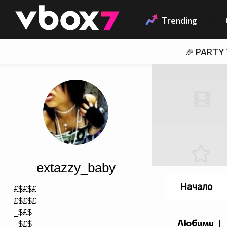
Member of
👾
Trending
🎉 PARTY
extazzy_baby
Начало
£$£$£
£$£$£
_$£$
Любими
|
_$£$