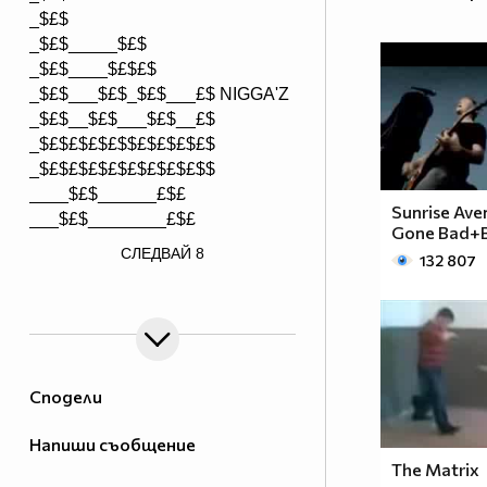
_$£$
_$£$_____$£$
_$£$____$£$£$
_$£$___$£$_$£$___£$ NIGGA'Z
_$£$__$£$___$£$__£$
_$£$£$£$£$$£$£$£$£$
_$£$£$£$£$£$£$£$£$$
____$£$______£$£
Sunrise Aven
___$£$________£$£
Gone Bad+B
/> __$£$£________$£$£
СЛЕДВАЙ
8
132 807
£$£$£$________$£$£$
Сподели
Напиши съобщение
The Matrix