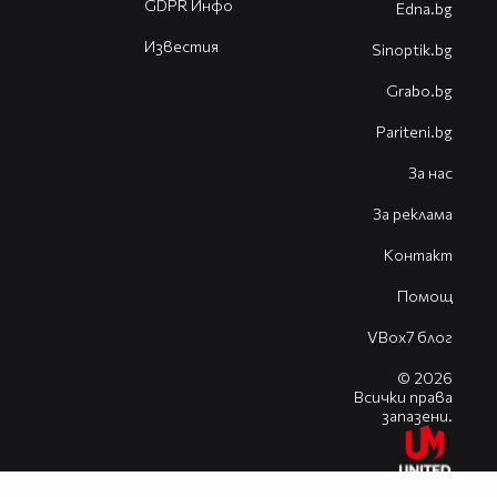
GDPR Инфо
Edna.bg
Известия
Sinoptik.bg
Grabo.bg
Pariteni.bg
За нас
За реклама
Контакт
Помощ
VBox7 блог
© 2026
Всички права
запазени.