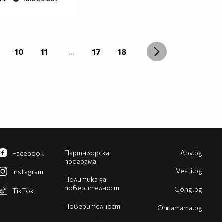
10
11
...
17
18
Партньорска
Abv.bg
Facebook
програма
Vesti.bg
Instagram
Политика за
поверителност
Gong.bg
TikTok
Поверителност
Оhnamama.bg