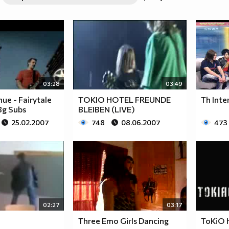
03:28
03:49
ue - Fairytale
TOKIO HOTEL FREUNDE
Th Inte
g Subs
BLEIBEN (LIVE)
25.02.2007
748
08.06.2007
473
02:27
03:17
Three Emo Girls Dancing
ToKiO h