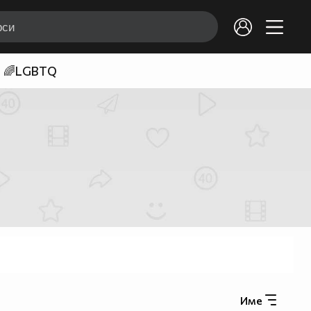
🌈LGBTQ
Име