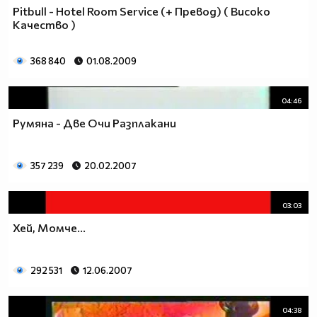
Pitbull - Hotel Room Service (+ Превод) ( Високо
Качество )
368 840
01.08.2009
04:46
Румяна - Две Очи Разплакани
357 239
20.02.2007
03:03
Хей, Момче...
292 531
12.06.2007
04:38