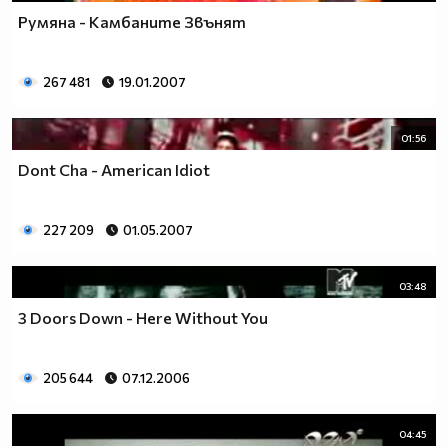
Румяна - Камбаните Звънят
267 481
19.01.2007
01:56
Dont Cha - American Idiot
227 209
01.05.2007
03:48
3 Doors Down - Here Without You
205 644
07.12.2006
04:45