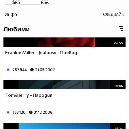
___$£$________£$£
/> __$£$£________$£$£
Инфо
СЛЕДВАЙ
8
£$£$£$________$£$£$
Любими
04:00
Frankie Miller - Jealousy - Превод
787 944
21.05.2007
07:06
Tom&Jerry - Пародия
753 120
31.12.2006
03:24