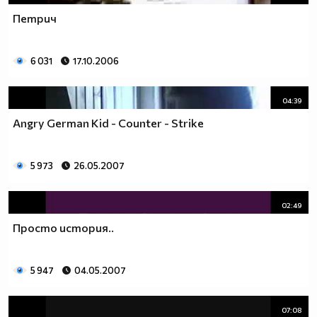
Петрич
6 031
17.10.2006
04:39
Angry German Kid - Counter - Strike
5 973
26.05.2007
02:49
Просто история..
5 947
04.05.2007
07:08