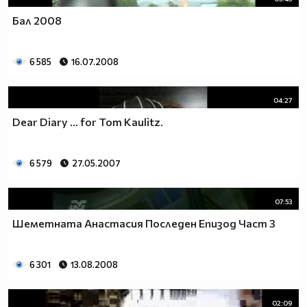
Бал 2008
6 585
16.07.2008
04:27
Dear Diary ... for Tom Kaulitz.
6 579
27.05.2007
07:53
Шеметната Анастасия Последен Епизод Част 3
6 301
13.08.2008
02:09