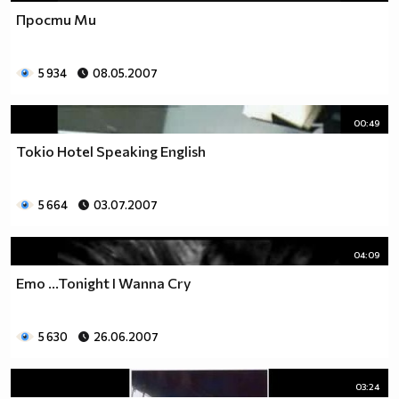
Прости Ми
5 934
08.05.2007
00:49
Tokio Hotel Speaking English
5 664
03.07.2007
04:09
Emo ...Tonight I Wanna Cry
5 630
26.06.2007
03:24