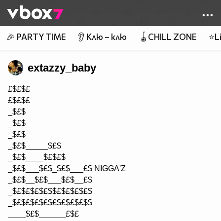
Member of
👾
🎉 PARTY TIME
👂 Клю – клю
🪀CHILL ZONE
⭐Li
extazzy_baby
£$£$£
£$£$£
_$£$
_$£$
_$£$
_$£$_____$£$
_$£$____$£$£$
_$£$___$£$_$£$___£$ NIGGA'Z
_$£$__$£$___$£$__£$
_$£$£$£$£$$£$£$£$£$
_$£$£$£$£$£$£$£$£$$
____$£$______£$£