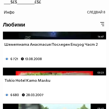
___$£$________£$£
/> __$£$£________$£$£
Инфо
СЛЕДВАЙ
8
£$£$£$________$£$£$
Любими
14:47
Шеметната Анастасия Последен Епизод Част 2
6 721
13.08.2008
03:23
Tokio Hotel Като Малки
6 680
28.03.2007
05:43