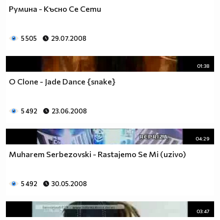
Румина - Късно Се Сети
5 505
29.07.2008
01:38
O Clone - Jade Dance {snake}
5 492
23.06.2008
04:29
Muharem Serbezovski - Rastajemo Se Mi (uzivo)
5 492
30.05.2008
03:47