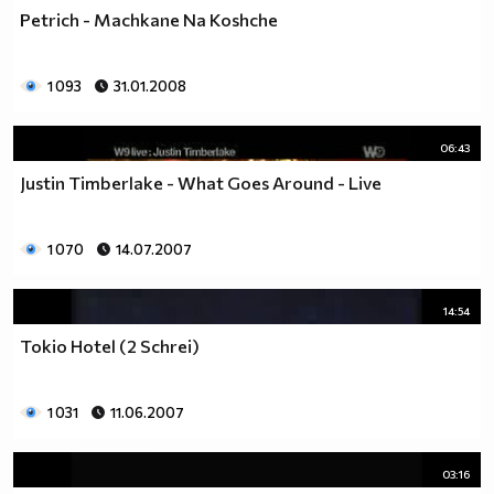
Petrich - Machkane Na Koshche
1 093
31.01.2008
06:43
Justin Timberlake - What Goes Around - Live
1 070
14.07.2007
14:54
Tokio Hotel (2 Schrei)
1 031
11.06.2007
03:16