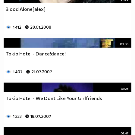
Blood Alone[alex]
1 412
28.01.2008
03:06
Tokio Hotel - Dance!dance!
1 407
21.07.2007
01:25
Tokio Hotel - We Dont Like Your Girlfriends
1 233
18.07.2007
03:47