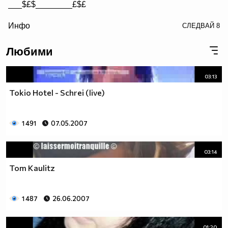
___$£$________£$£
/> __$£$£________$£$£
Инфо
СЛЕДВАЙ
8
£$£$£$________$£$£$
Любими
03:13
Tokio Hotel - Schrei (live)
1 491
07.05.2007
03:14
Tom Kaulitz
1 487
26.06.2007
01:20