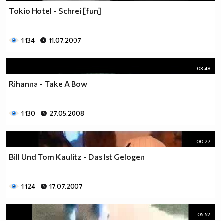
Tokio Hotel - Schrei [fun]
1 134
11.07.2007
03:48
Rihanna - Take A Bow
1 130
27.05.2008
00:27
Bill Und Tom Kaulitz - Das Ist Gelogen
1 124
17.07.2007
05:52