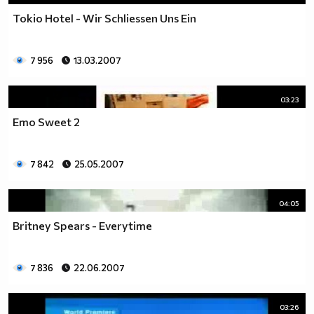
Tokio Hotel - Wir Schliessen Uns Ein
7 956
13.03.2007
03:23
Emo Sweet 2
7 842
25.05.2007
04:05
Britney Spears - Everytime
7 836
22.06.2007
03:26