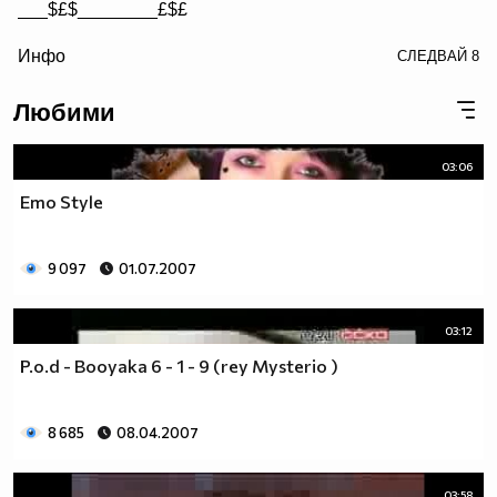
___$£$________£$£
/> __$£$£________$£$£
Инфо
СЛЕДВАЙ
8
£$£$£$________$£$£$
Любими
03:06
Emo Style
9 097
01.07.2007
03:12
P.o.d - Booyaka 6 - 1 - 9 (rey Mysterio )
8 685
08.04.2007
03:58