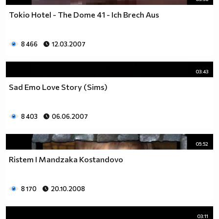
Tokio Hotel - The Dome 41 - Ich Brech Aus
8 466
12.03.2007
03:43
Sad Emo Love Story (Sims)
8 403
06.06.2007
05:52
Ristem I Mandzaka Kostandovo
8 170
20.10.2008
03:11