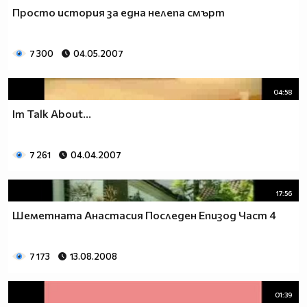
Просто история за една нелепа смърт
7 300
04.05.2007
04:58
Im Talk About...
7 261
04.04.2007
17:56
Шеметната Анастасия Последен Епизод Част 4
7 173
13.08.2008
01:39