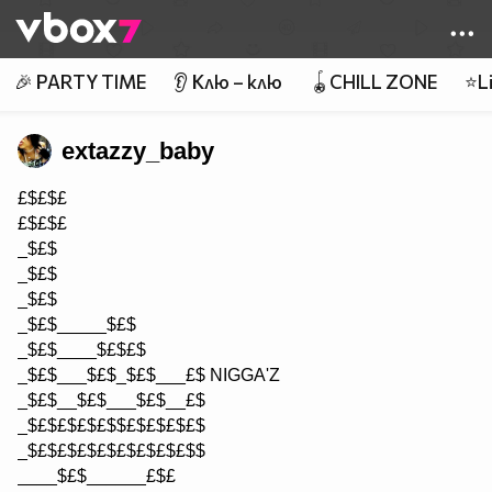
Member of
👾
🎉 PARTY TIME
👂 Клю – клю
🪀CHILL ZONE
⭐Li
extazzy_baby
£$£$£
£$£$£
_$£$
_$£$
_$£$
_$£$_____$£$
_$£$____$£$£$
_$£$___$£$_$£$___£$ NIGGA'Z
_$£$__$£$___$£$__£$
_$£$£$£$£$$£$£$£$£$
_$£$£$£$£$£$£$£$£$$
____$£$______£$£