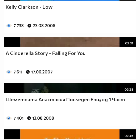
Kelly Clarkson - Low
7 738
23.08.2006
03:01
A Cinderella Story - Falling For You
7 611
17.06.2007
06:28
Шеметната Анастасия Последен Епизод 1 Част
7 401
13.08.2008
02:46