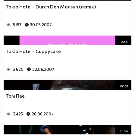
Tokio Hotel - Durch Den Monsun (remix)
5 153
30.05.2007
00:51
Tokio Hotel - Cuppycake
2 620
22.06.2007
00:39
Том Пее
2 425
26.06.2007
00:57