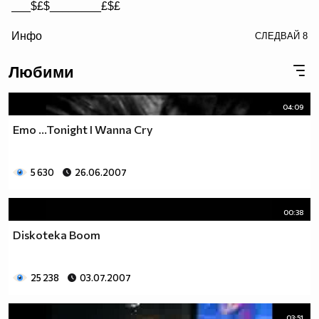
___$£$________£$£
/> __$£$£________$£$£
Инфо
СЛЕДВАЙ
8
£$£$£$________$£$£$
Любими
04:09
Emo ...Tonight I Wanna Cry
5 630
26.06.2007
00:38
Diskoteka Boom
25 238
03.07.2007
03:51