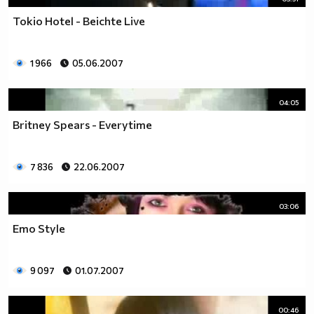
Tokio Hotel - Beichte Live
1 966
05.06.2007
04:05
Britney Spears - Everytime
7 836
22.06.2007
03:06
Emo Style
9 097
01.07.2007
00:46