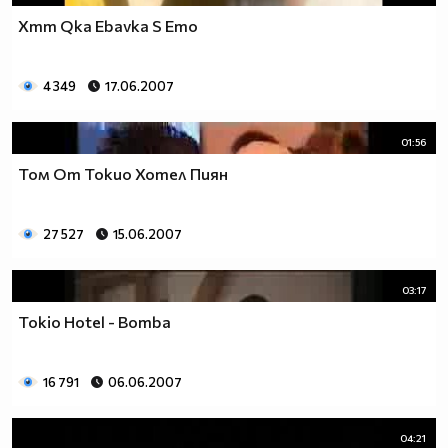
Xmm Qka Ebavka S Emo
4 349
17.06.2007
01:56
Том От Токио Хотел Пиян
27 527
15.06.2007
03:17
Tokio Hotel - Bomba
16 791
06.06.2007
04:21