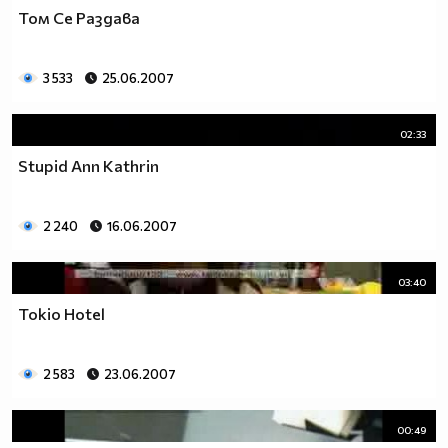
Том Се Раздава
3 533
25.06.2007
02:33
Stupid Ann Kathrin
2 240
16.06.2007
03:40
Tokio Hotel
2 583
23.06.2007
00:49