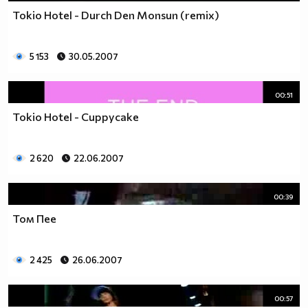
Tokio Hotel - Durch Den Monsun (remix)
5 153
30.05.2007
00:51
Tokio Hotel - Cuppycake
2 620
22.06.2007
00:39
Том Пее
2 425
26.06.2007
00:57