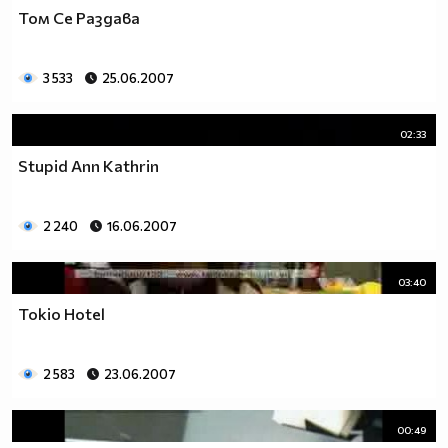
Том Се Раздава
3 533
25.06.2007
02:33
Stupid Ann Kathrin
2 240
16.06.2007
03:40
Tokio Hotel
2 583
23.06.2007
00:49