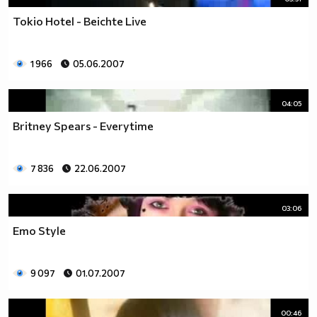
Tokio Hotel - Beichte Live
1 966
05.06.2007
04:05
Britney Spears - Everytime
7 836
22.06.2007
03:06
Emo Style
9 097
01.07.2007
00:46