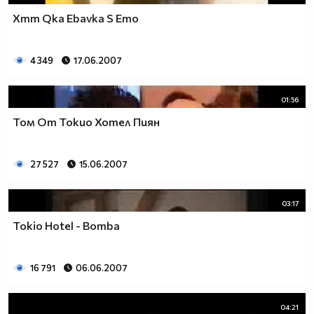
Xmm Qka Ebavka S Emo
4 349
17.06.2007
01:56
Том От Токио Хотел Пиян
27 527
15.06.2007
03:17
Tokio Hotel - Bomba
16 791
06.06.2007
04:21