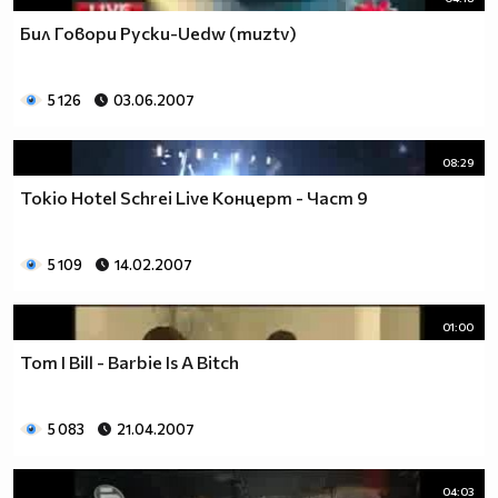
Бил Говори Руски-Uedw (muztv)
5 126
03.06.2007
08:29
Tokio Hotel Schrei Live Концерт - Част 9
5 109
14.02.2007
01:00
Tom I Bill - Barbie Is A Bitch
5 083
21.04.2007
04:03