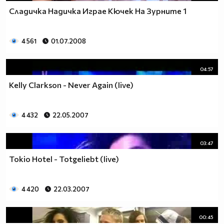
Сладичка Надичка Играе Кючек На Зурните 1
4 561
01.07.2008
04:57
Kelly Clarkson - Never Again (live)
4 432
22.05.2007
03:47
Tokio Hotel - Totgeliebt (live)
4 420
22.03.2007
00:45