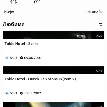
___$£$________£$£
/> __$£$£________$£$£
Инфо
СЛЕДВАЙ
8
£$£$£$________$£$£$
Любими
01:26
Tokio Hotel - Schrei
5 193
09.06.2007
04:21
Tokio Hotel - Durch Den Monsun (remix)
5 153
30.05.2007
04:18