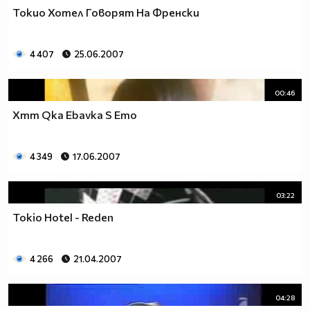
Токио Хотел Говорят На Френски
4 407
25.06.2007
00:46
Xmm Qka Ebavka S Emo
4 349
17.06.2007
03:22
Tokio Hotel - Reden
4 266
21.04.2007
04:28