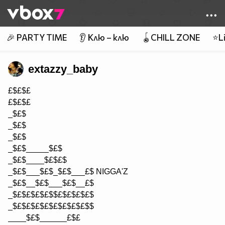
Member of
👾
🎉 PARTY TIME
👂 Клю – клю
🪀CHILL ZONE
⭐Li
extazzy_baby
£$£$£
£$£$£
_$£$
_$£$
_$£$
_$£$_____$£$
_$£$____$£$£$
_$£$___$£$_$£$___£$ NIGGA'Z
_$£$__$£$___$£$__£$
_$£$£$£$£$$£$£$£$£$
_$£$£$£$£$£$£$£$£$$
____$£$______£$£