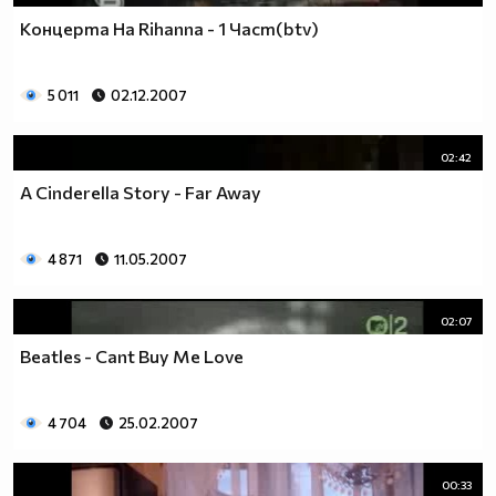
Концерта На Rihanna - 1 Част(btv)
5 011
02.12.2007
02:42
A Cinderella Story - Far Away
4 871
11.05.2007
02:07
Beatles - Cant Buy Me Love
4 704
25.02.2007
00:33