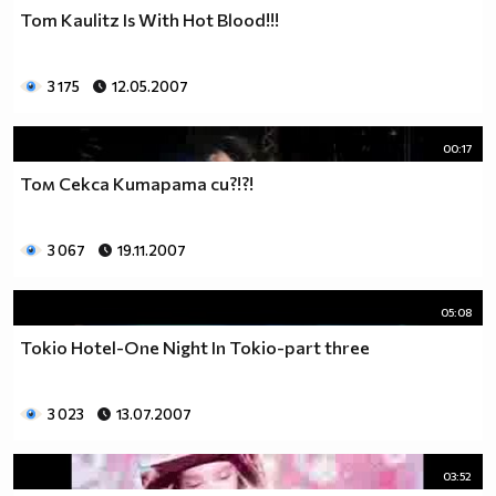
Tom Kaulitz Is With Hot Blood!!!
3 175
12.05.2007
00:17
Том Секса Китарата си?!?!
3 067
19.11.2007
05:08
Tokio Hotel-One Night In Tokio-part three
3 023
13.07.2007
03:52