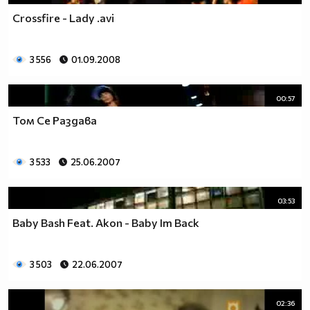
Crossfire - Lady .avi
3 556
01.09.2008
00:57
Том Се Раздава
3 533
25.06.2007
03:53
Baby Bash Feat. Akon - Baby Im Back
3 503
22.06.2007
02:36