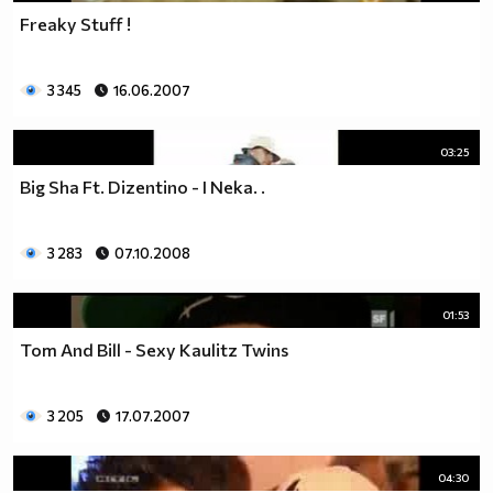
Freaky Stuff !
3 345
16.06.2007
03:25
Big Sha Ft. Dizentino - I Neka. .
3 283
07.10.2008
01:53
Tom And Bill - Sexy Kaulitz Twins
3 205
17.07.2007
04:30