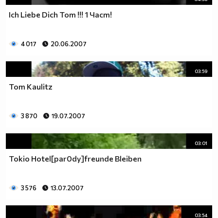
Ich Liebe Dich Tom !!! 1 Част!
4 017
20.06.2007
03:59
Tom Kaulitz
3 870
19.07.2007
03:01
Tokio Hotel[par0dy]freunde Bleiben
3 576
13.07.2007
03:54