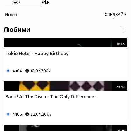
___$£$________£$£
/> __$£$£________$£$£
Инфо
СЛЕДВАЙ
8
£$£$£$________$£$£$
Любими
01:05
Tokio Hotel - Happy Birthday
4 104
10.07.2007
03:04
Panic! At The Disco - The Only Difference...
4 106
22.04.2007
04:38