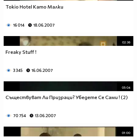
Tokio Hotel Като Малки
16 014
18.06.2007
02:36
Freaky Stuff !
3 345
16.06.2007
05:04
Съществуват Ли Призраци? Убедете Се Сами ! (2)
70 754
13.06.2007
01:00