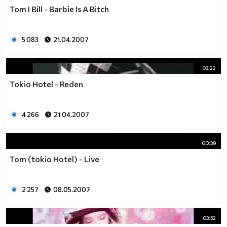
Tom I Bill - Barbie Is A Bitch
5 083
21.04.2007
03:22
Tokio Hotel - Reden
4 266
21.04.2007
00:39
Tom (tokio Hotel) - Live
2 257
08.05.2007
03:52