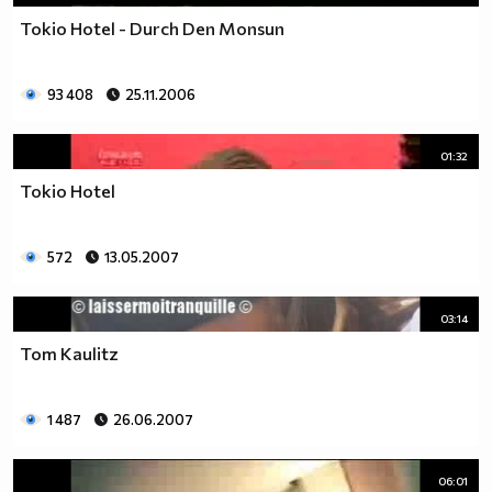
Tokio Hotel - Durch Den Monsun
93 408
25.11.2006
01:32
Tokio Hotel
572
13.05.2007
03:14
Tom Kaulitz
1 487
26.06.2007
06:01