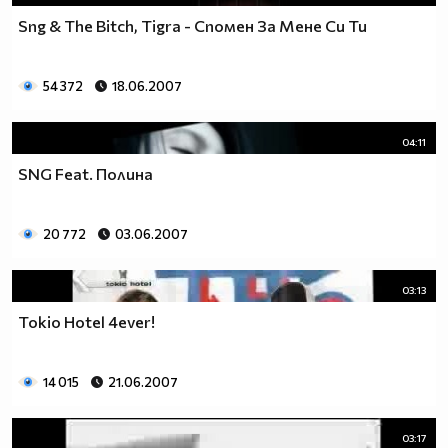
Sng & The Bitch, Tigra - Спомен За Мене Си Ти
54 372
18.06.2007
04:11
SNG Feat. Полина
20 772
03.06.2007
03:13
Tokio Hotel 4ever!
14 015
21.06.2007
03:17