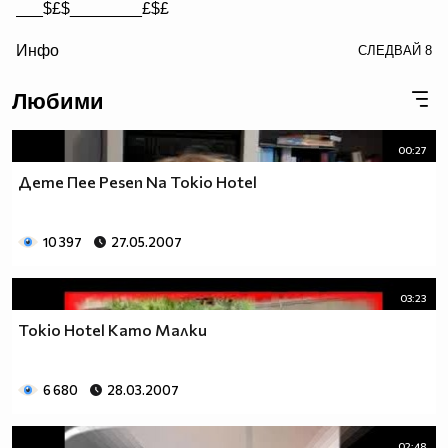
___$£$________£$£
/> __$£$£________$£$£
Инфо
СЛЕДВАЙ
8
£$£$£$________$£$£$
Любими
00:27
Дете Пее Pesen Na Tokio Hotel
10 397
27.05.2007
03:23
Tokio Hotel Като Малки
6 680
28.03.2007
02:48