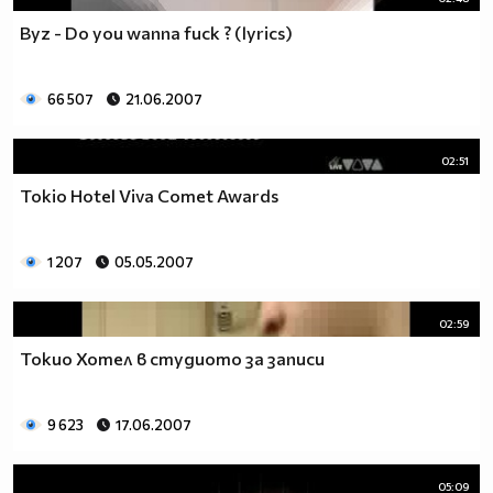
Byz - Do you wanna fuck ? (lyrics)
66 507
21.06.2007
02:51
Tokio Hotel Viva Comet Awards
1 207
05.05.2007
02:59
Токио Хотел в студиото за записи
9 623
17.06.2007
05:09