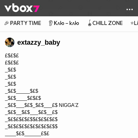
Member of
👾
🎉 PARTY TIME
👂 Клю – клю
🪀CHILL ZONE
⭐Li
extazzy_baby
£$£$£
£$£$£
_$£$
_$£$
_$£$
_$£$_____$£$
_$£$____$£$£$
_$£$___$£$_$£$___£$ NIGGA'Z
_$£$__$£$___$£$__£$
_$£$£$£$£$$£$£$£$£$
_$£$£$£$£$£$£$£$£$$
____$£$______£$£