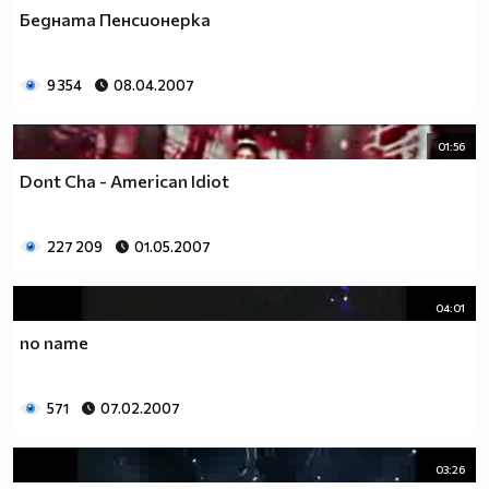
Бедната Пенсионерка
9 354
08.04.2007
01:56
Dont Cha - American Idiot
227 209
01.05.2007
04:01
no name
571
07.02.2007
03:26