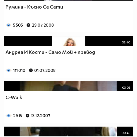
Румина - Късно Се Сети
5 505
29.07.2008
03:40
Андреа И Кости - Само Мой + превод
111 010
01.07.2008
03:03
C-Walk
2 515
13.12.2007
00:49