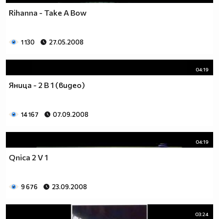
Rihanna - Take A Bow
1 130
27.05.2008
04:19
Яница - 2 В 1 (видео)
14 167
07.09.2008
04:19
Qnica 2 V 1
9 676
23.09.2008
03:24