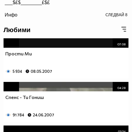
___$£$________£$£
/> __$£$£________$£$£
Инфо
СЛЕДВАЙ
8
£$£$£$________$£$£$
Любими
07:08
Прости Ми
5 934
08.05.2007
04:28
Спенс - Ти Гониш
91 784
24.06.2007
03:54