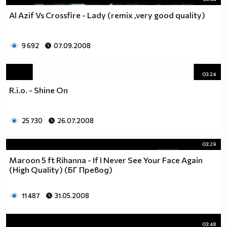
Al Azif Vs Crossfire - Lady (remix ,very good quality)
9 692
07.09.2008
03:24
R.i.o. - Shine On
25 730
26.07.2008
03:29
Maroon 5 ft Rihanna - If I Never See Your Face Again
(High Quality) (БГ Превод)
11 487
31.05.2008
03:48