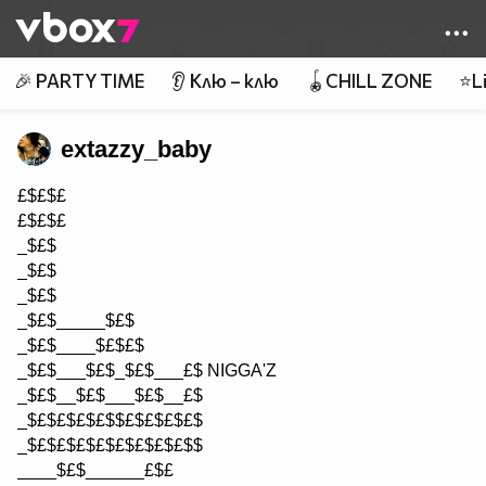
Member of
👾
🎉 PARTY TIME
👂 Клю – клю
🪀CHILL ZONE
⭐Li
extazzy_baby
£$£$£
£$£$£
_$£$
_$£$
_$£$
_$£$_____$£$
_$£$____$£$£$
_$£$___$£$_$£$___£$ NIGGA'Z
_$£$__$£$___$£$__£$
_$£$£$£$£$$£$£$£$£$
_$£$£$£$£$£$£$£$£$$
____$£$______£$£