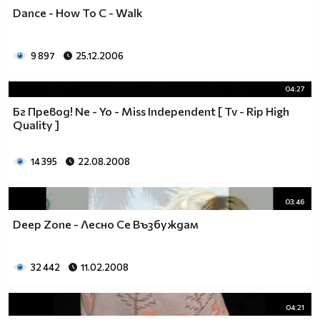
Dance - How To C - Walk
9 897
25.12.2006
04:27
Бг Превод! Ne - Yo - Miss Independent [ Tv - Rip High
Quality ]
14 395
22.08.2008
03:46
Deep Zone - Лесно Се Възбуждам
32 442
11.02.2008
04:21