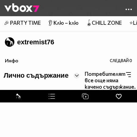
Member of
👾
🎉 PARTY TIME
👂 Клю – клю
🪀CHILL ZONE
⭐Li
extremist76
Инфо
СЛЕДВАЙ
0
Потребителят
Лично съдържание
все още няма
качено съдържание.