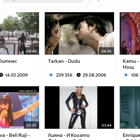
08:45
04:26
Фитнес
Tarkan - Dudu
Кати -
Нощ
14.03.2009
239 356
29.08.2006
106
03:20
03:44
a - Beli Ruji -
Лияна - И Когато
Enrique