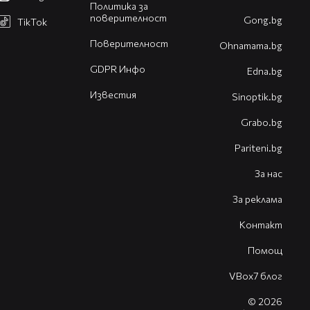
Политика за
поверителност
Gong.bg
TikTok
Поверителност
Оhnamama.bg
GDPR Инфо
Edna.bg
Известия
Sinoptik.bg
Grabo.bg
Pariteni.bg
За нас
За реклама
Контакт
Помощ
VBox7 блог
© 2026