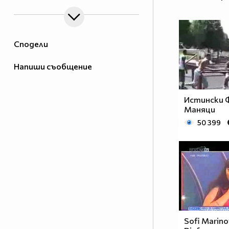
Сподели
Напиши съобщение
Истински 
Маняци
50 399
Sofi Marinov