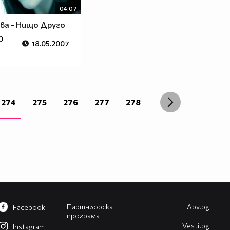
04:07
ва - Нищо Друго
0
18.05.2007
274
275
276
277
278
Партньорска
Abv.bg
Facebook
програма
Vesti.bg
Instagram