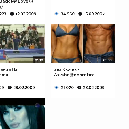
 Back My Love (+
д)
 223
12.02.2009
34 960
15.09.2007
01:10
05:55
Танца На
Sex Кючек -
тта!
Дъмбо@dobrotica
09
28.02.2009
21 070
28.02.2009