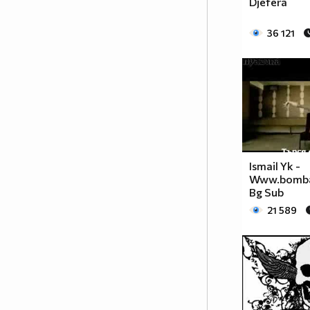
Djefera
36 121
Ismail Yk -
Www.bomba
Bg Sub
21 589