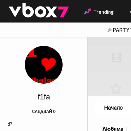
Member of
👾
Trending
🎉 PARTY
f1fa
Начало
СЛЕДВАЙ
0
:P
Любими
|