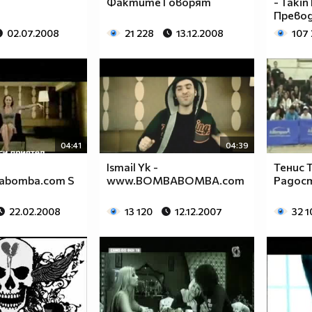
Фактите Говорят
- Takin
Прево
02.07.2008
21 228
13.12.2008
107
04:41
04:39
Ismail Yk -
Тенис 
bomba.com S
www.BOMBABOMBA.com
Радос
22.02.2008
13 120
12.12.2007
32 1