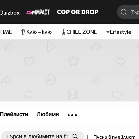
Quizbox
 TIME
👂 Клю – клю
🪀CHILL ZONE
⭐Lifestyle
Плейлисти
Любими
|
Пусни в плейлист