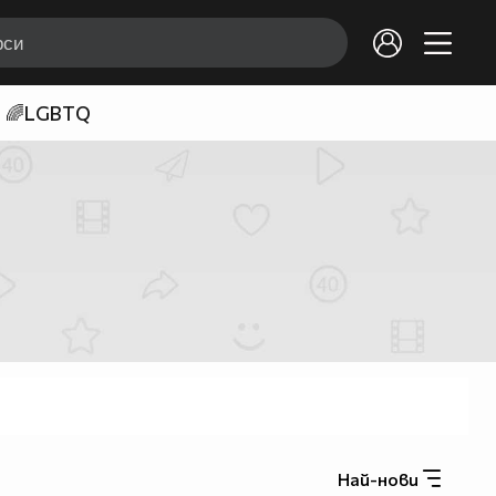
🌈LGBTQ
Най-нови