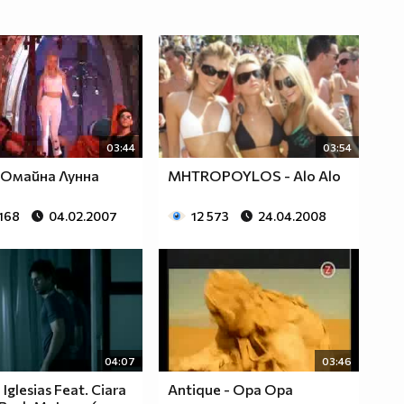
03:44
03:54
 Омайна Лунна
MHTROPOYLOS - Alo Alo
 168
04.02.2007
12 573
24.04.2008
04:07
03:46
 Iglesias Feat. Ciara
Antique - Opa Opa