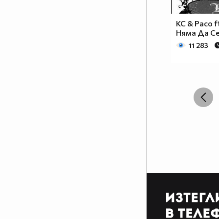
KC & Paco f
Няма Да С
11 283