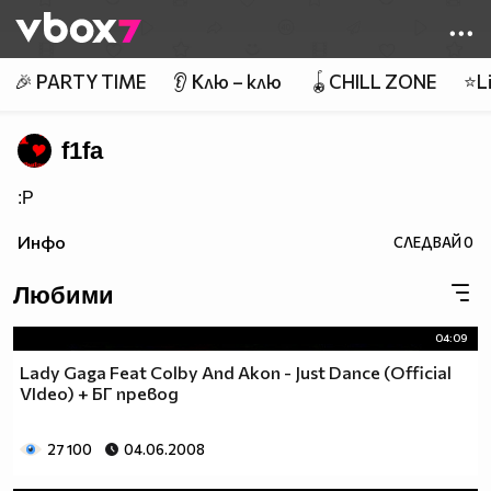
Member of
👾
🎉 PARTY TIME
👂 Клю – клю
🪀CHILL ZONE
⭐Li
f1fa
:P
Инфо
СЛЕДВАЙ
0
Любими
04:09
Lady Gaga Feat Colby And Akon - Just Dance (Official
VIdeo) + БГ превод
27 100
04.06.2008