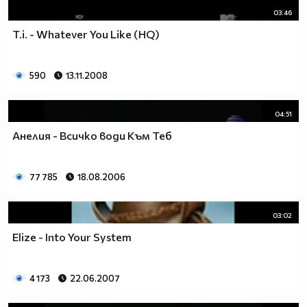
03:46
T.i. - Whatever You Like (HQ)
590
13.11.2008
04:51
Анелия - Всичко води Към Теб
77 785
18.08.2006
03:02
Elize - Into Your System
4 173
22.06.2007