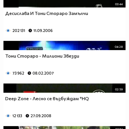
03:44
Десислава И Тони Стораро Замълчи
202 131
11.09.2006
04:28
Тони Стораро - Милиони Звезди
73 962
08.02.2007
02:59
Deep Zone - Лесно се възбуждам *HQ
12 133
27.09.2008