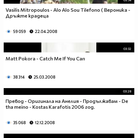
03:54
Vasilis Mitropoulos - Alo Alo Sou Tilefono ( Вероника -
Дръжте крадеца
59 059
22.04.2008
03:32
Matt Pokora - Catch Me If You Can
38 314
25.03.2008
03:28
Превод - Оригинала на Анелия - Продължавам - De
tha meino - Kostas Karafotis 2006 год.
35 068
12.12.2008