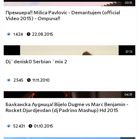
03:51
Премиера!! Milica Pavlovic - Demantujem (official
Video 2015) - Отрича!!
1 424
22.08.2015
37:13
Dj`denisk0 Serbian `mix 2
2 545
11.11.2010
04:51
Балканска Лудница! Bijelo Dugme vs Marc Benjamin -
Rocket Djurdjevdan (dj Padrino Mashup) Hd 2015
52 431
01.10.2015