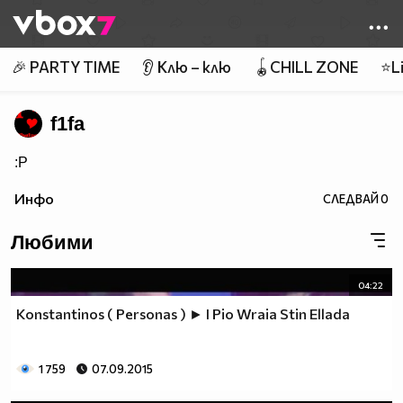
Member of
👾
🎉 PARTY TIME
👂 Клю – клю
🪀CHILL ZONE
⭐Li
f1fa
:P
Инфо
СЛЕДВАЙ
0
Любими
04:22
Konstantinos ( Personas ) ► I Pio Wraia Stin Ellada
1 759
07.09.2015