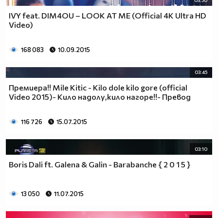
03:50
IVY feat. DIM4OU – LOOK AT ME (Official 4K Ultra HD
Video)
168 083
10.09.2015
03:45
Премиера!! Mile Kitic - Kilo dole kilo gore (official
Video 2015)- Кило надолу,кило нагоре!!- Превод
116 726
15.07.2015
03:10
Boris Dali ft. Galena & Galin - Barabanche { 2 0 1 5 }
13 050
11.07.2015