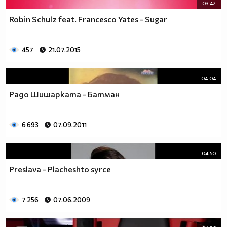
03:42
Robin Schulz feat. Francesco Yates - Sugar
457
21.07.2015
04:04
Радо Шишарката - Батман
6 693
07.09.2011
04:50
Preslava - Placheshto syrce
7 256
07.06.2009