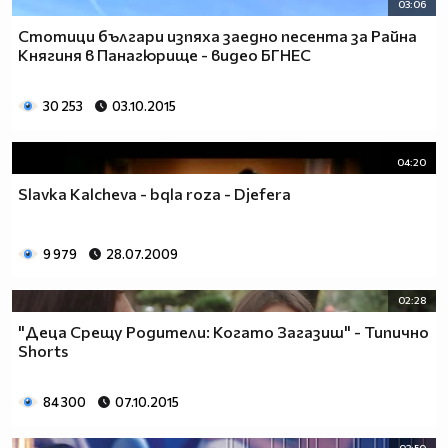
03:06
Стотици българи изпяха заедно песента за Райна
Княгиня в Панагюрище - видео БГНЕС
30 253
03.10.2015
04:20
Slavka Kalcheva - bqla roza - Djefera
9 979
28.07.2009
02:28
"Деца Срещу Родители: Когато Загазиш" - Типично
Shorts
84 300
07.10.2015