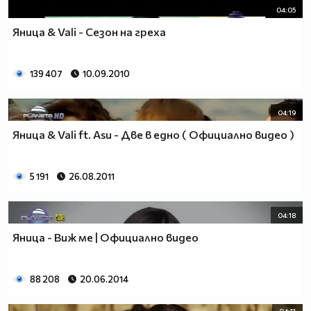
04:05
Яница & Vali - Сезон на греха
139 407
10.09.2010
04:19
Яница & Vali ft. Asu - Две в едно ( Официално видео )
5 191
26.08.2011
04:18
Яница - Виж ме | Официално видео
88 208
20.06.2014