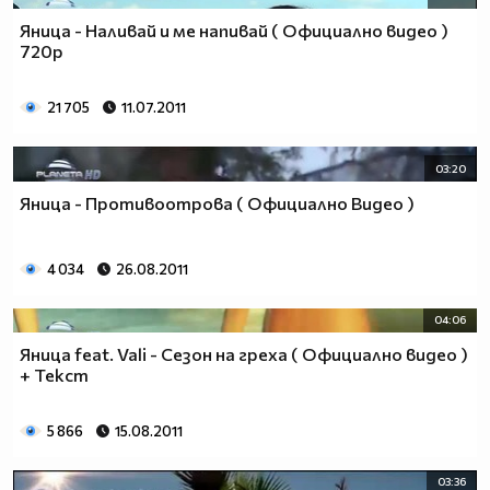
Яница - Наливай и ме напивай ( Официално видео )
720p
21 705
11.07.2011
03:20
Яница - Противоотрова ( Официално Видео )
4 034
26.08.2011
04:06
Яница feat. Vali - Сезон на греха ( Официално видео )
+ Текст
5 866
15.08.2011
03:36