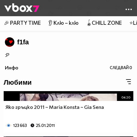
Member of
👾
🎉 PARTY TIME
👂 Клю – клю
🪀CHILL ZONE
⭐Li
f1fa
:P
Инфо
СЛЕДВАЙ
0
Любими
04:20
Яко гръцко 2011 ~ Maria Konsta ~ Gia Sena
123 663
25.01.2011