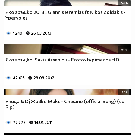
03:15
Яко гръцко 2013!! Giannis Ieremias ft Nikos Zoidakis -
Ypervoles
1 249
26.03.2013
03:35
Яко гръцко! Sakis Arseniou - Erotoxtypimenos H D
42 103
29.09.2012
03:39
Яница & Dj Живко Микс - Спешно (official Song) (cd
Rip)
77 777
14.01.2011