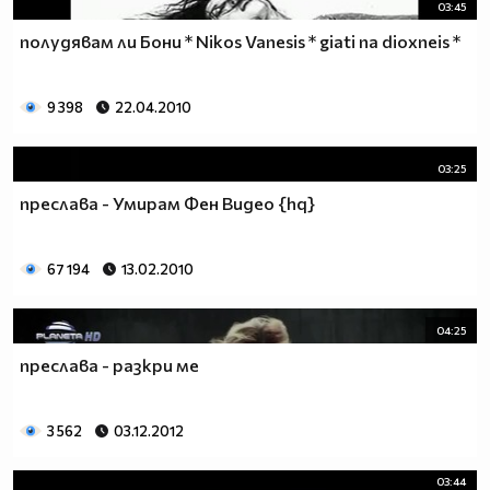
03:45
полудявам ли Бони * Nikos Vanesis * giati na dioxneis *
9 398
22.04.2010
03:25
преслава - Умирам Фен Видео {hq}
67 194
13.02.2010
04:25
преслава - разкри ме
3 562
03.12.2012
03:44