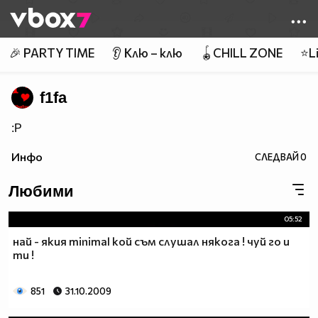
Member of
👾
🎉 PARTY TIME
👂 Клю – клю
🪀CHILL ZONE
⭐Li
f1fa
:P
Инфо
СЛЕДВАЙ
0
Любими
05:52
най - якия minimal кой съм слушал някога ! чуй го и
ти !
851
31.10.2009