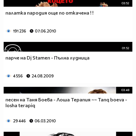
03:52
палатка пародия още по откачена ! !
191 236
07.06.2010
01:52
парче на Dj Stamen - Пълна лудница
4 556
24.08.2009
03:48
песен на Таня Боева - Лоша Терапия ~~ Tanq boeva -
losha terapiq
29 446
06.03.2010