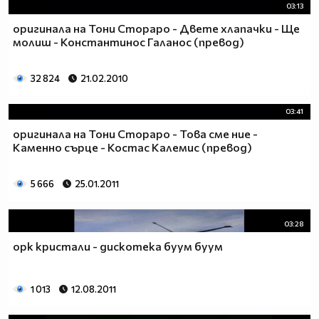
03:13
оригинала на Тони Стораро - Двете хлапачки - Ще
молиш - Константинос Галанос (превод)
32 824
21.02.2010
03:41
оригинала на Тони Стораро - Това сме ние -
Каменно сърце - Костас Калемис (превод)
5 666
25.01.2011
03:28
орк кристали - дискотека буум буум
1 013
12.08.2011