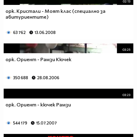
02:13
орк. Кристали - Моят клас (специално за
абитуриентите)
63 762
13.06.2008
03:25
орк. Ориент - Рамзи Кючек
350 688
28.08.2006
03:23
орк. Ориент - кючек Рамзи
544 179
15.07.2007