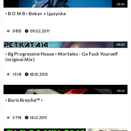
05:50
• B O M B • Вокал + Цигулка
9 815
09.02.2011
06:50
• Bg Progressive House • Mortales - Go Fuck Yourself
(original Mix)
1 578
18.10.2013
06:41
• Boris Brejcha™ •
3 719
14.12.2011