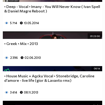
• Deep - Vocal • Imany - You Will Never Know ( Ivan Spell
& Daniel Magre Reboot )
5 714
13.05.2014
01:23:00
• Greek • Mix • 2013
2 396
02.06.2013
06:14
• House Music + Адски Vocal • Stonebridge, Caroline
d'amore - live life (gior & Lavanto rmx)
3 414
08.11.2013