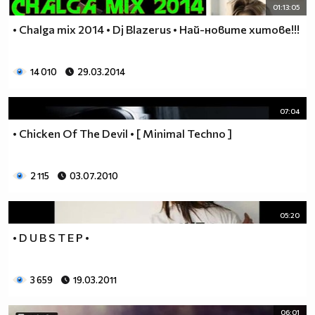
01:13:05
• Chalga mix 2014 • Dj Blazerus • Най-новите хитове!!!
14 010
29.03.2014
07:04
• Chicken Of The Devil • [ Minimal Techno ]
2 115
03.07.2010
05:20
• D U B S T E P •
3 659
19.03.2011
06:01