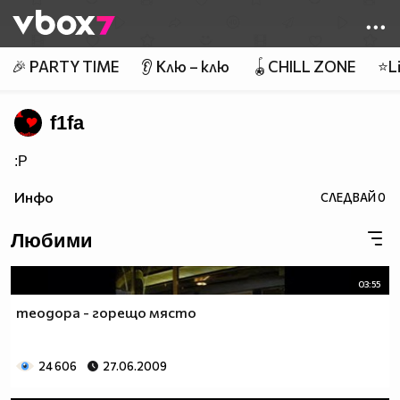
Member of
👾
🎉 PARTY TIME
👂 Клю – клю
🪀CHILL ZONE
⭐Li
f1fa
:P
Инфо
СЛЕДВАЙ
0
Любими
03:55
теодора - горещо място
24 606
27.06.2009