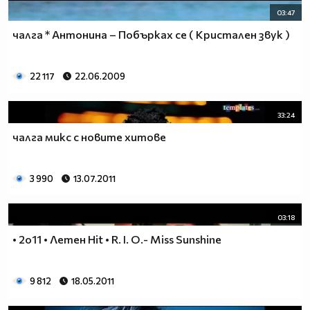
03:47
чалга * Антонина – Побърках се ( Кристален звук )
22 117
22.06.2009
33:24
чалга микс с новите хитове
3 990
13.07.2011
03:18
• 2o11 • Летен Hit • R. I. O.- Miss Sunshine
9 812
18.05.2011