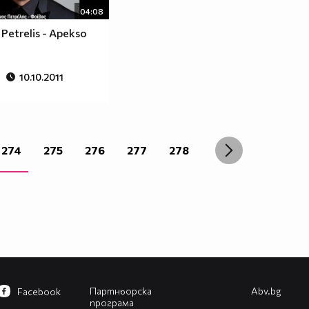
04:08
Petrelis - Apekso
10.10.2011
274
275
276
277
278
Партньорска
Abv.bg
Facebook
програма