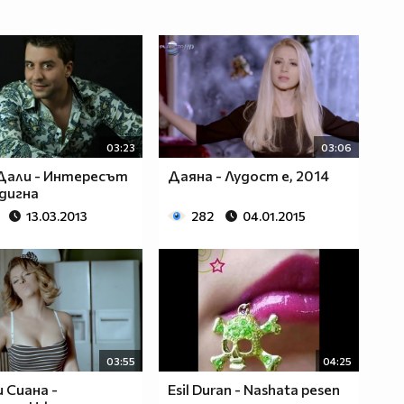
03:23
03:06
Дали - Интересът
Даяна - Лудост е, 2014
вдигна
13.03.2013
282
04.01.2015
03:55
04:25
и Сиана -
Esil Duran - Nashata pesen