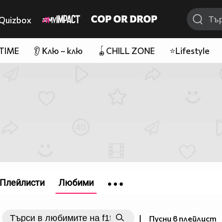
Quizbox
 TIME
👂 Клю – клю
🪀CHILL ZONE
⭐Lifestyle
Плейлисти
Любими
|
Пусни в плейлист