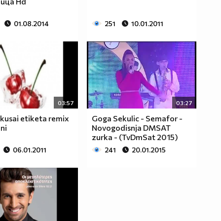
ица Hd
01.08.2014
251
10.01.2011
03:57
03:27
kusai etiketa remix
Goga Sekulic - Semafor -
ani
Novogodisnja DMSAT
zurka - (TvDmSat 2015)
06.01.2011
241
20.01.2015