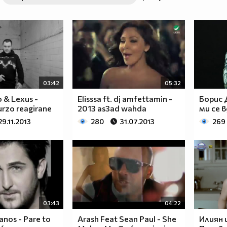
03:42
05:32
o & Lexus -
Elisssa ft. dj amfettamin -
Борис 
urzo reagirane
2013 as3ad wahda
ми се 
29.11.2013
280
31.07.2013
269
03:43
04:22
anos - Pare to
Arash Feat Sean Paul - She
Илиян 