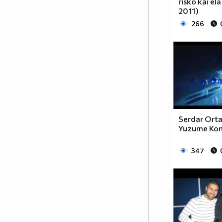
risko kai el
2011)
266
Serdar Orta
Yuzume Kon
347