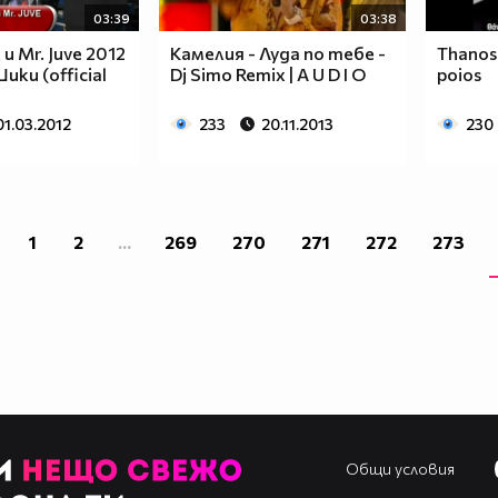
03:39
03:38
 и Mr. Juve 2012
Камелия - Луда по тебе -
Thanos 
ки (official
Dj Simo Remix | A U D I O
poios
01.03.2012
233
20.11.2013
230
1
2
...
269
270
271
272
273
Общи условия