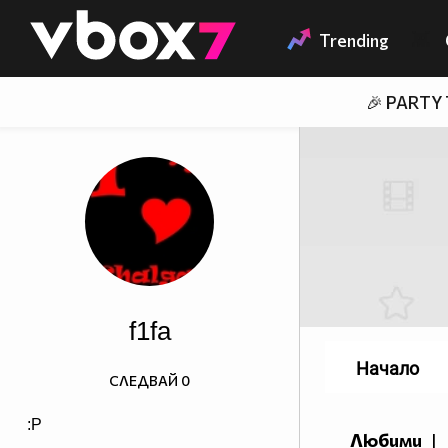
Member of
👾
Trending
🎉 PARTY
f1fa
Начало
СЛЕДВАЙ
0
:P
Любими
|