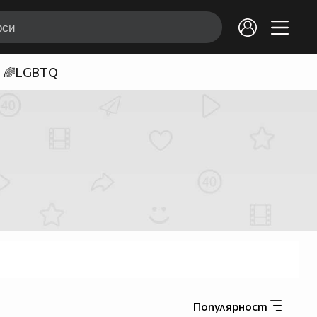
🌈LGBTQ
Популярност