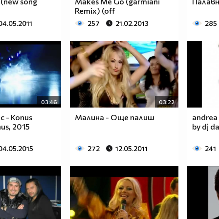
a (new song
Makes Me Go (garmiani
Палавн
Remix) (off
04.05.2011
257
21.02.2013
285
03:46
03:22
c - Konus
Малина - Още палиш
andrea 
us, 2015
by dj d
04.05.2015
272
12.05.2011
241