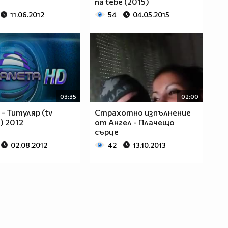
na tebe (2015)
11.06.2012
54
04.05.2015
03:35
02:00
 - Титуляр (tv
Страхотно изпълнение
) 2012
от Ангел - Плачещо
сърце
02.08.2012
42
13.10.2013