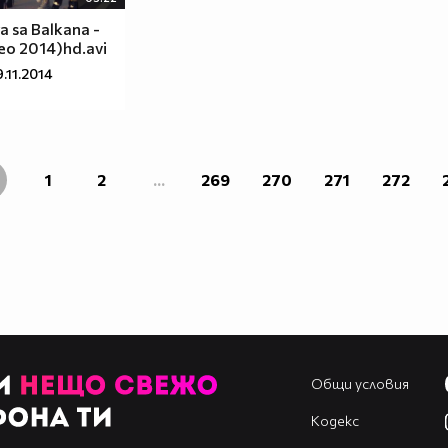
ra sa Balkana -
deo 2014)hd.avi
.11.2014
1
2
...
269
270
271
272
Общи условия
Кодекс