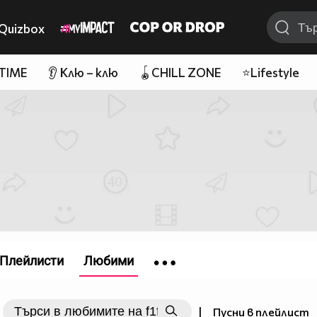
Quizbox
 TIME
👂 Клю – клю
🪀CHILL ZONE
⭐Lifestyle
Плейлисти
Любими
|
Пусни в плейлист