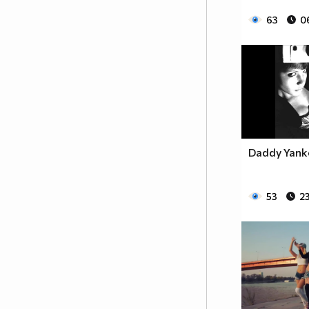
63
0
Daddy Yank
53
23