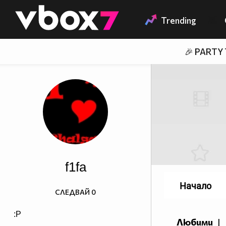
Member of
👾
Trending
🎉 PARTY
f1fa
Начало
СЛЕДВАЙ
0
:P
Любими
|