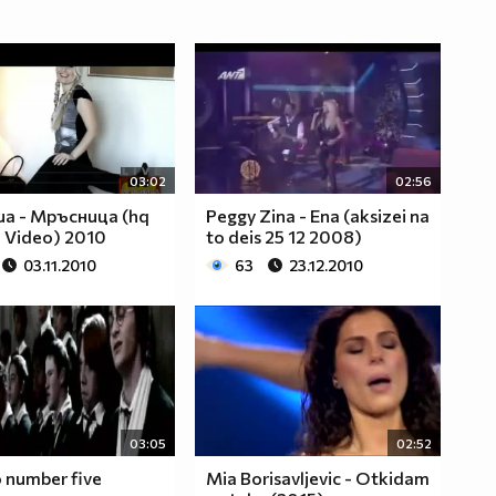
03:02
02:56
а - Мръсница (hq
Peggy Zina - Ena (aksizei na
l Video) 2010
to deis 25 12 2008)
03.11.2010
63
23.12.2010
03:05
02:52
number five
Mia Borisavljevic - Otkidam