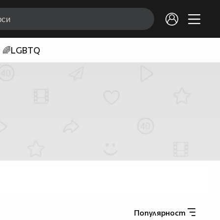
🌈LGBTQ
Популярност