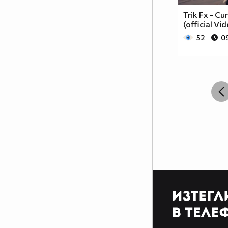
Trik Fx - Cu
(official Vi
52
09