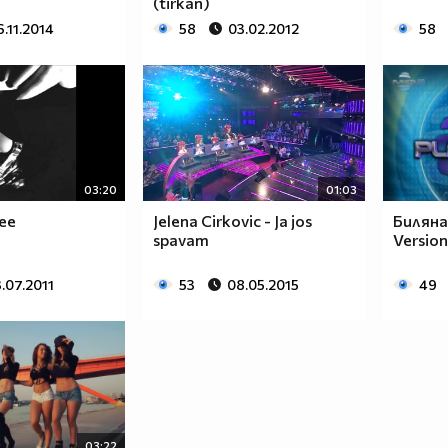
(tirkan)
6.11.2014
58
03.02.2012
58
03:20
01:03
ee
Jelena Cirkovic - Ja jos
Биляна
spavam
Version
.07.2011
53
08.05.2015
49
03:22