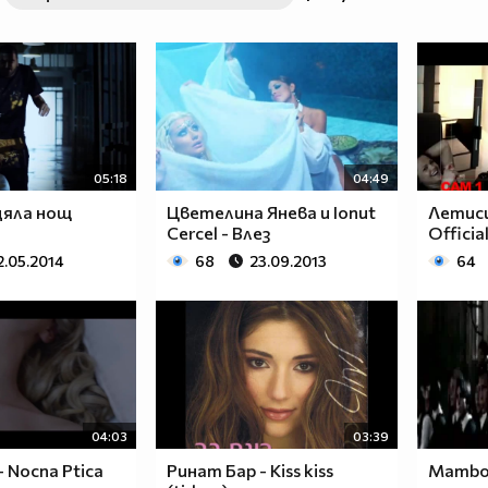
05:18
04:49
 цяла нощ
Цветелина Янева и Ionut
Летиси
Cercel - Влез
Officia
2.05.2014
68
23.09.2013
64
04:03
03:39
- Nocna Ptica
Ринат Бар - Kiss kiss
Mambo 