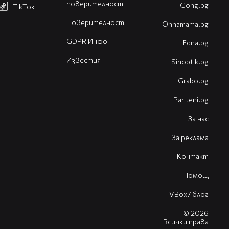
поверителност
Gong.bg
TikTok
Поверителност
Оhnamama.bg
GDPR Инфо
Edna.bg
Известия
Sinoptik.bg
Grabo.bg
Pariteni.bg
За нас
За реклама
Контакт
Помощ
VBox7 блог
© 2026
Всички права