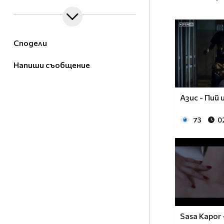
Сподели
Напиши съобщение
Азис - Пий
73
0
Sasa Kapor 