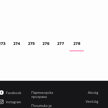
273
274
275
276
277
278
Партньорска
Abv.bg
Facebook
програма
Vesti.bg
Instagram
Политика за