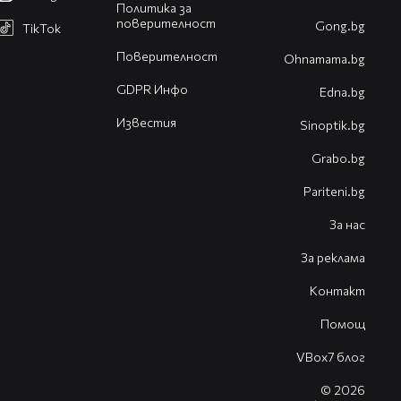
Политика за
поверителност
Gong.bg
TikTok
Поверителност
Оhnamama.bg
GDPR Инфо
Edna.bg
Известия
Sinoptik.bg
Grabo.bg
Pariteni.bg
За нас
За реклама
Контакт
Помощ
VBox7 блог
© 2026