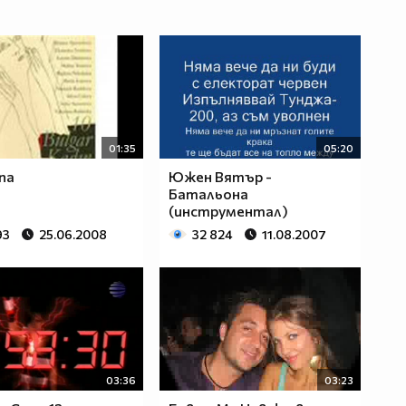
01:35
05:20
ona
Южен Вятър -
Батальона
(инструментал)
93
25.06.2008
32 824
11.08.2007
03:36
03:23