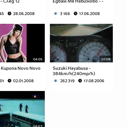
- След 12
Едвам Ме Нави!ново - -
45
28.06.2008
3 166
17.06.2008
04:05
01:08
 - Kupona Novo Novo
Suzuki Hayabusa -
384km/h(240mp/h)
01
02.01.2008
262 319
17.08.2006
04:07