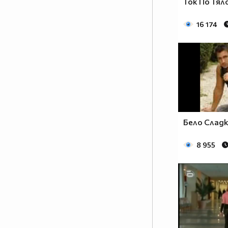
Ток По Тя
16 174
Бело Сладк
8 955