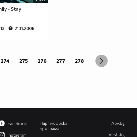
ily - Stay
613
21.11.2006
274
275
276
277
278
Партньорска
Abv.bg
Facebook
програма
Vesti.bg
Instagram