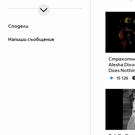
Сподели
Напиши съобщение
Страхотно
Аlesha Dixo
Does Nothi
15 126