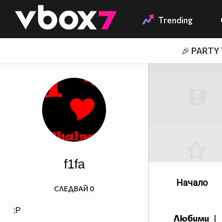
Member of
👾
Trending
🎉 PARTY
f1fa
Начало
СЛЕДВАЙ
0
:P
Любими
|