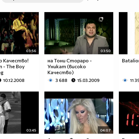
03:56
03:50
 Качество!
на Тони Стораро -
Batali
n - The Boy
Уникат (високо
ng
Качество)
10.12.2008
3 688
15.03.2009
11 3
03:45
04:07