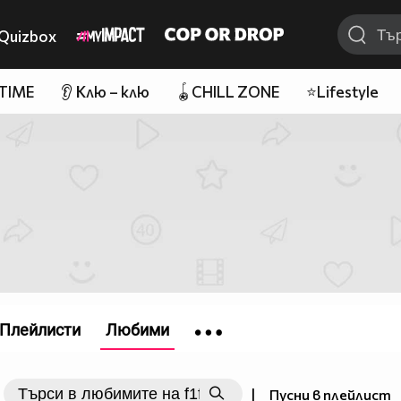
Quizbox
 TIME
👂 Клю – клю
🪀CHILL ZONE
⭐Lifestyle
Плейлисти
Любими
|
Пусни в плейлист