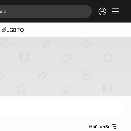
🌈LGBTQ
Най-нови