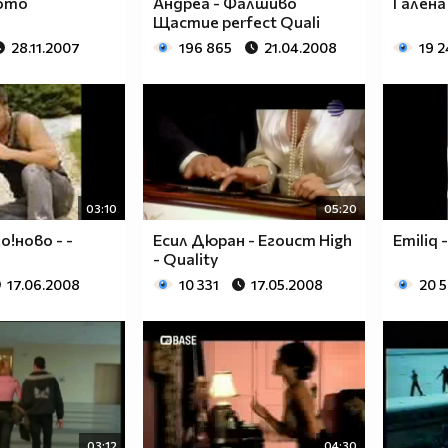
лото
Андреа - Фалшиво
Галена 
Щастие perfect Quali
28.11.2007
196 865
21.04.2008
19 2
03:10
05:20
о!ново - -
Есил Дюран - Егоист High
Emiliq
- Quality
17.06.2008
10 331
17.05.2008
20 5
03:12
04:30