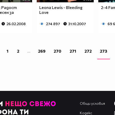
2: Радост
Leona Lewis - Bleeding
2-4 Fam
есен за
Love
26.02.2008
274 897
31.10.2007
69 
1
2
...
269
270
271
272
273
Общи условия
Кодекс