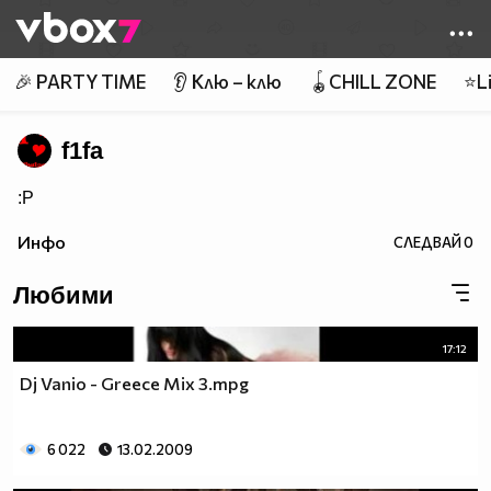
Member of
👾
🎉 PARTY TIME
👂 Клю – клю
🪀CHILL ZONE
⭐Li
f1fa
:P
Инфо
СЛЕДВАЙ
0
Любими
17:12
Dj Vanio - Greece Mix 3.mpg
6 022
13.02.2009