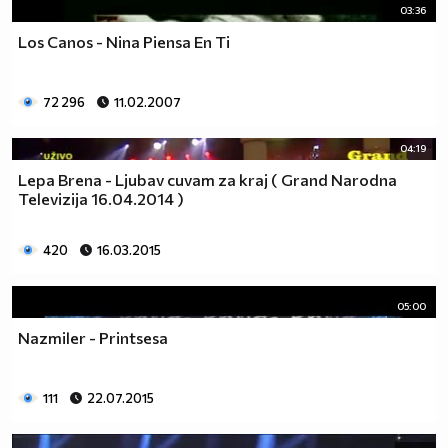
03:36
Los Canos - Nina Piensa En Ti
72 296
11.02.2007
04:19
Lepa Brena - Ljubav cuvam za kraj ( Grand Narodna
Televizija 16.04.2014 )
420
16.03.2015
05:00
Nazmiler - Printsesa
111
22.07.2015