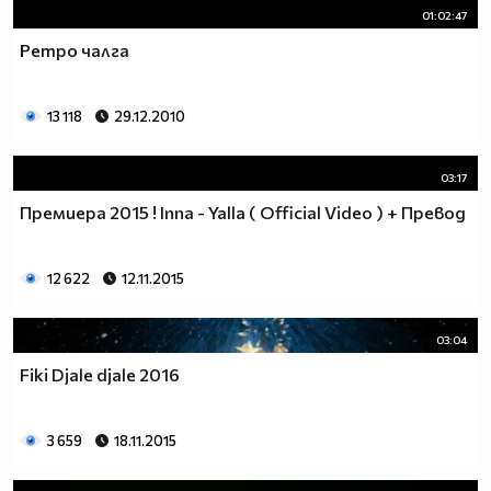
01:02:47
Ретро чалга
13 118
29.12.2010
03:17
Премиера 2015 ! Inna - Yalla ( Official Video ) + Превод
12 622
12.11.2015
03:04
Fiki Djale djale 2016
3 659
18.11.2015