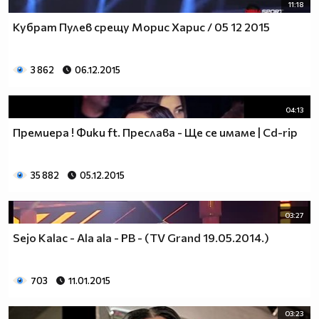
11:18
Кубрат Пулев срещу Морис Харис / 05 12 2015
3 862
06.12.2015
04:13
Премиера ! Фики ft. Преслава - Ще се имаме | Cd-rip
35 882
05.12.2015
03:27
Sejo Kalac - Ala ala - PB - (TV Grand 19.05.2014.)
703
11.01.2015
03:23