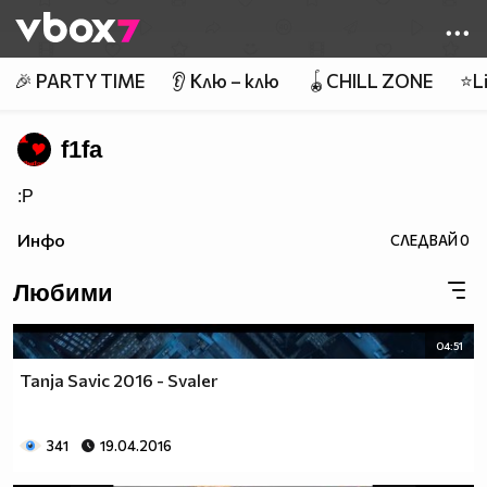
Member of
👾
🎉 PARTY TIME
👂 Клю – клю
🪀CHILL ZONE
⭐Li
f1fa
:P
Инфо
СЛЕДВАЙ
0
Любими
04:51
Tanja Savic 2016 - Svaler
341
19.04.2016