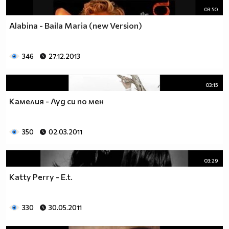
03:50
Alabina - Baila Maria (new Version)
346
27.12.2013
03:15
Камелия - Луд си по мен
350
02.03.2011
03:29
Katty Perry - E.t.
330
30.05.2011