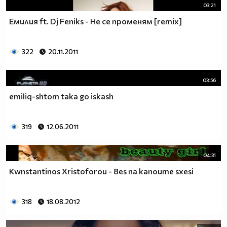
03:21
Емилия ft. Dj Feniks - Не се променям [remix]
322
20.11.2011
03:56
emiliq-shtom taka go iskash
319
12.06.2011
04:31
Kwnstantinos Xristoforou - 8es na kanoume sxesi
318
18.08.2012