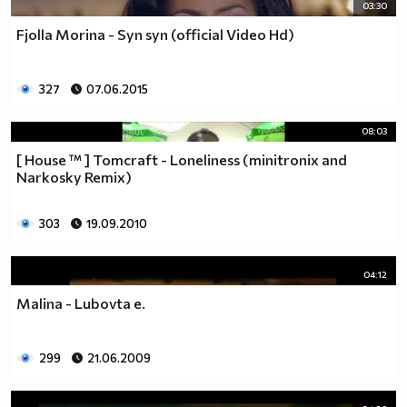
03:30
Fjolla Morina - Syn syn (official Video Hd)
327
07.06.2015
08:03
[ House ™ ] Tomcraft - Loneliness (minitronix and
Narkosky Remix)
303
19.09.2010
04:12
Malina - Lubovta e.
299
21.06.2009