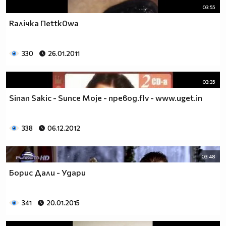
03:55
Rалiчka Пеttk0wa
330
26.01.2011
03:35
Sinan Sakic - Sunce Moje - превод.flv - www.uget.in
338
06.12.2012
03:48
Борис Дали - Удари
341
20.01.2015