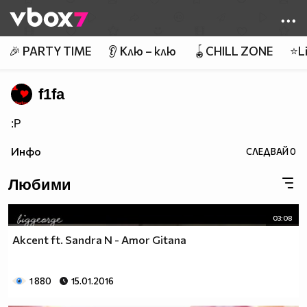
Member of
👾
🎉 PARTY TIME
👂 Клю – клю
🪀CHILL ZONE
⭐Li
f1fa
:P
Инфо
СЛЕДВАЙ
0
Любими
03:08
Akcent ft. Sandra N - Amor Gitana
1 880
15.01.2016