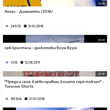
03:36
Ангел - Диаманти /2016/
24 570
21.01.2016
03:28
орк кристали - дискотека буум буум
1 013
12.08.2011
02:36
"Преди и сега: Какво правим, когато спре токът" -
Типично Shorts
155 504
27.01.2016