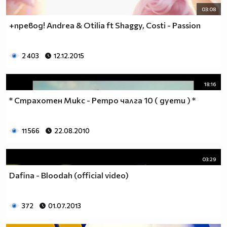
03:08
+превод! Аndrea & Otilia ft Shaggy, Costi - Passion
2 403
12.12.2015
18:16
* Страхотен Микс - Ретро чалга 10 ( дуети ) *
11 566
22.08.2010
03:29
Dafina - Bloodah (official video)
372
01.07.2013