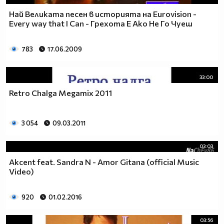
Най Великата песен в историята на Eurovision -
Every way that I Can - Грехота Е Ако Не Го Чуеш
783
17.06.2009
33:00
Retro Chalga Megamix 2011
3 054
09.03.2011
03:03
Akcent feat. Sandra N - Amor Gitana (official Music
Video)
920
01.02.2016
03:56