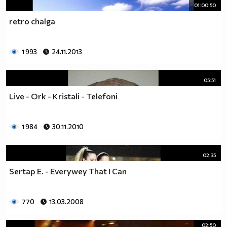
01:00:50
retro chalga
1 993
24.11.2013
05:51
Live - Ork - Kristali - Telefoni
1 984
30.11.2010
02:35
Sertap E. - Everywey That I Can
770
13.03.2008
02:50