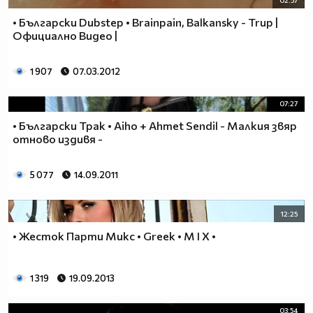
02:57
• Български Dubstep • Brainpain, Balkansky - Trup |
Официално Видео |
1 907
07.03.2012
07:27
• Български Трак • Aiho + Ahmet Sendil - Малкия звяр
отново издивя -
5 077
14.09.2011
12:25
• Жесток Парти Микс • Greek • M I X •
1 319
19.09.2013
03:54