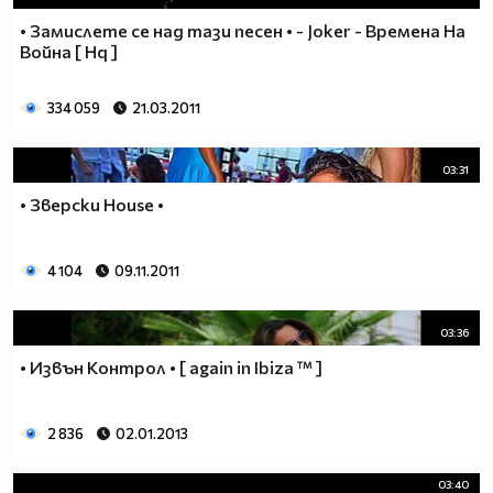
• Замислете се над тази песен • - Joker - Времена На
Война [ Hq ]
334 059
21.03.2011
03:31
• Зверски House •
4 104
09.11.2011
03:36
• Извън Контрол • [ again in Ibiza ™ ]
2 836
02.01.2013
03:40