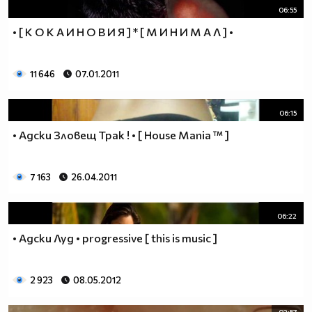
06:55
• [ К О К А И Н О В И Я ] * [ М И Н И М А Л ] •
11 646
07.01.2011
06:15
• Адски Зловещ Трак ! • [ House Mania ™ ]
7 163
26.04.2011
06:22
• Адски Луд • progressive [ this is music ]
2 923
08.05.2012