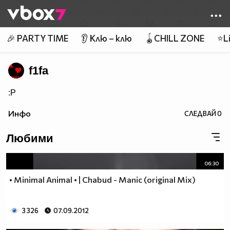
Member of
👾
🎉 PARTY TIME
👂 Клю – клю
🪀CHILL ZONE
⭐Li
f1fa
:P
Инфо
СЛЕДВАЙ
0
Любими
06:30
• Minimal Animal • | Chabud - Manic (original Mix)
3 326
07.09.2012