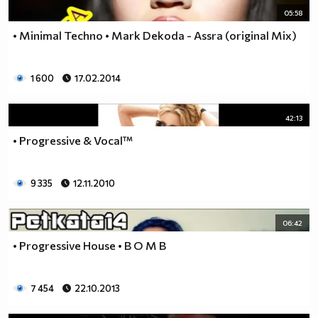
05:58
• Minimal Techno • Mark Dekoda - Assra (original Mix)
1 600
17.02.2014
42:13
• Progressive & Vocal™
9 335
12.11.2010
06:42
• Progressive House • B O M B
7 454
22.10.2013