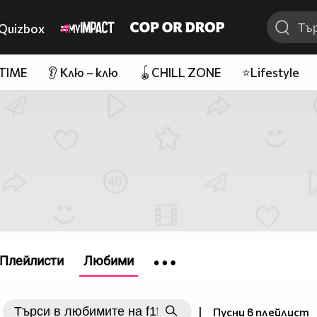
Quizbox
 TIME
👂 Клю – клю
🪀CHILL ZONE
⭐Lifestyle
Плейлисти
Любими
|
Пусни в плейлист