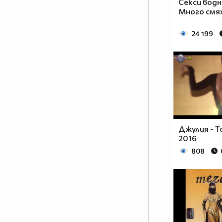
Секси водн
Много смя
24 199
Джулия - Т
2016
808