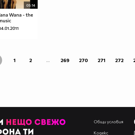
05:14
na Wana - the
 music
14.01.2011
1
2
...
269
270
271
272
Общи условия
Кодекс