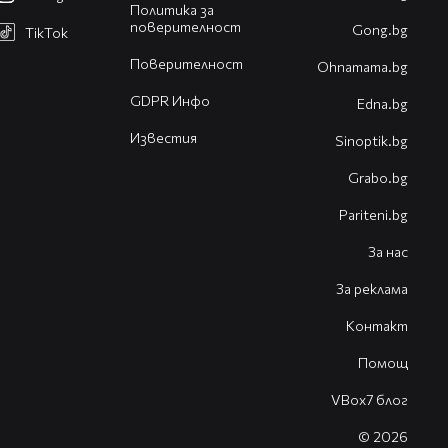
Политика за
поверителност
Gong.bg
TikTok
Поверителност
Оhnamama.bg
GDPR Инфо
Edna.bg
Известия
Sinoptik.bg
Grabo.bg
Pariteni.bg
За нас
За реклама
Контакт
Помощ
VBox7 блог
© 2026