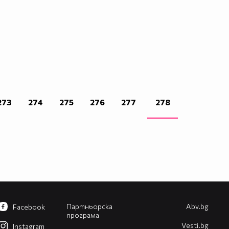
273
274
275
276
277
278
Партньорска
Abv.bg
Facebook
програма
Vesti.bg
Instagram