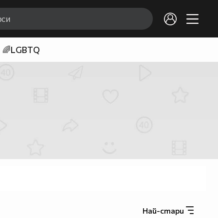
🌈LGBTQ
Най-стари