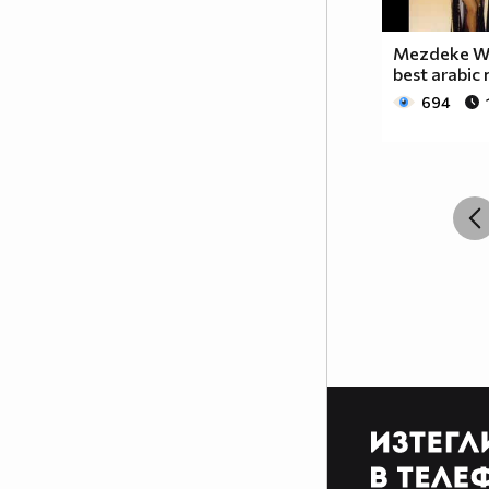
Mezdeke Wa
best arabic
694