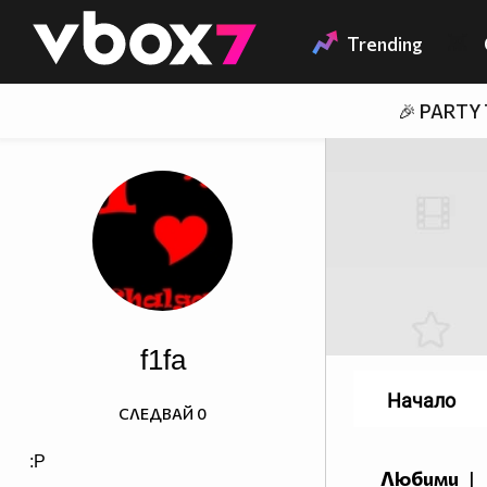
Member of
👾
Trending
🎉 PARTY
f1fa
Начало
СЛЕДВАЙ
0
:P
Любими
|