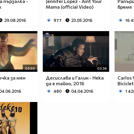
а пързалка -
Jennifer Lopez - Aint Your
Рапър
х
Mama (official Video)
време
29.08.2016
977
23.05.2016
16 
03:50
03:34
очка за мен
Десислава и Галин - Нека
Carlos 
да е тайно, 2016
Bicicle
04.06.2016
480
04.04.2016
1 42