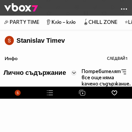
Member of
👾
🎉 PARTY TIME
👂 Клю – клю
🪀CHILL ZONE
⭐Li
Stanislav Timev
Инфо
СЛЕДВАЙ
1
Потребителят
Лично съдържание
все още няма
качено съдържание.