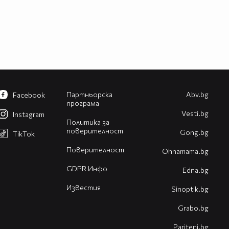
Партньорска
Abv.bg
Facebook
програма
Vesti.bg
Instagram
Политика за
поверителност
Gong.bg
TikTok
Поверителност
Оhnamama.bg
GDPR Инфо
Edna.bg
Известия
Sinoptik.bg
Grabo.bg
Pariteni.bg