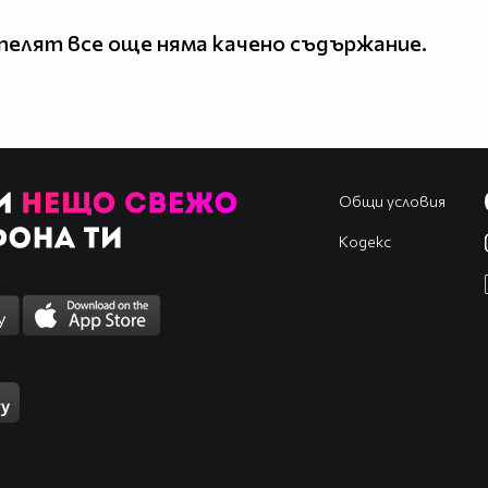
елят все още няма качено съдържание.
Общи условия
Кодекс