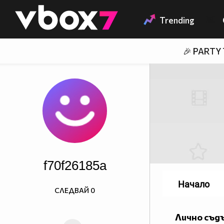
Member of
👾
Trending
🎉 PARTY
f70f26185a
Начало
СЛЕДВАЙ
0
Лично съд