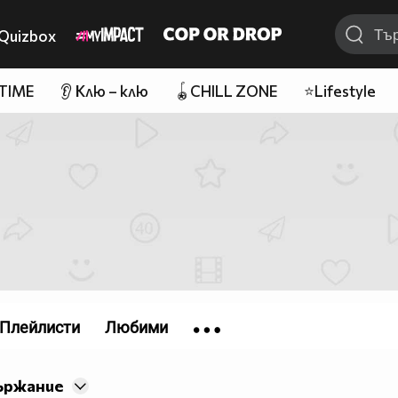
Quizbox
 TIME
👂 Клю – клю
🪀CHILL ZONE
⭐Lifestyle
Плейлисти
Любими
ържание