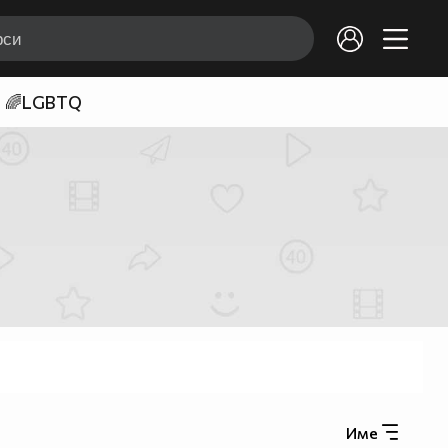
🌈LGBTQ
Име