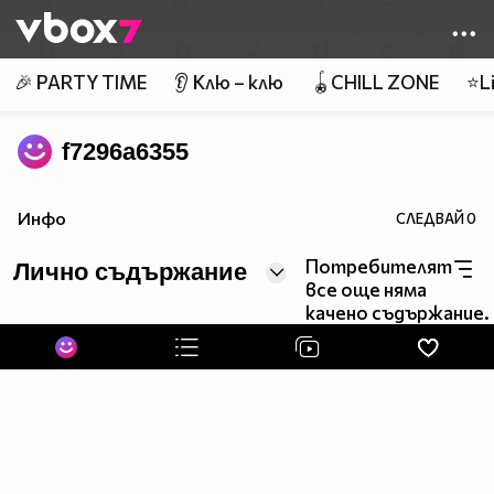
Member of
👾
🎉 PARTY TIME
👂 Клю – клю
🪀CHILL ZONE
⭐Li
f7296a6355
Инфо
СЛЕДВАЙ
0
Потребителят
Лично съдържание
все още няма
качено съдържание.