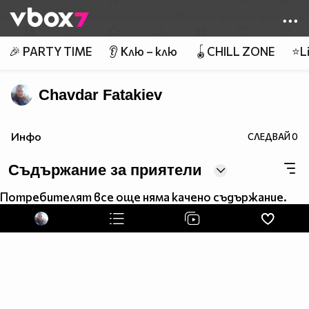
Member of
👾
🎉 PARTY TIME
👂 Клю – клю
🪀CHILL ZONE
⭐Li
Chavdar Fatakiev
Инфо
СЛЕДВАЙ
0
Съдържание за приятели
Потребителят все още няма качено съдържание.